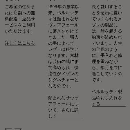
ルッティが創業したメゾン ベルルッティは、循環性を重視し
ご希望の住所ま
1895年の創業以
長く愛用するこ
ています。メゾンにとって、お客様の意に沿って商品が長く
たは店舗への無
来、ベルルッテ
とを念頭に置い
愛されるよう、お手入れや修理をすることほど普通なことは
料配送・返品サ
ィは類まれなサ
てつくられるメ
ありません。 シューズからレザーグッズ、プレタポルテま
ービスをご利用
ヴォアフェール
ゾンの製品に
で、メゾンのアトリエは製品を美しい状態で可能な限り長く
いただけます。
に磨きをかけて
は、時を超える
身に着けていただけるよう、各種サービスを取り揃えていま
きました。職人
約束が込められ
す。
詳しくはこちら
の手によって、
ています。人生
末永く愛用するために
レザーは科学と
の伴侶のよう
なります。素材
に、手入れと修
は芸術の域にま
理を重ねなが
で高められ、快
ら、年月を共に
適性がメゾンの
過ごしていくの
シグネチャーと
です。
なるのです。
ベルルッティ製
類まれなサヴォ
品のお手入れを
アフェールにつ
する
いて、さらに詳
しく
Previous
Next