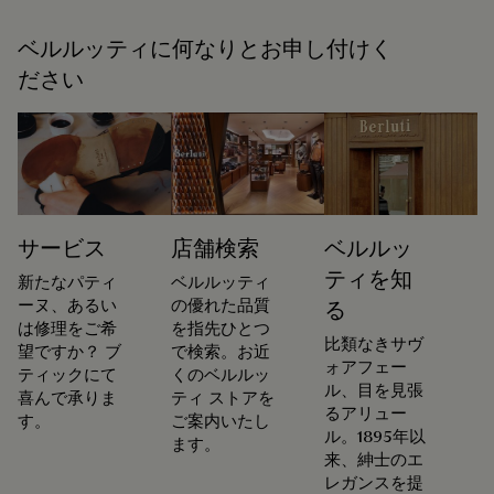
ベルルッティに何なりとお申し付けく
ださい
サービス
店舗検索
ベルルッ
ティを知
新たなパティ
ベルルッティ
ーヌ、あるい
の優れた品質
る
は修理をご希
を指先ひとつ
比類なきサヴ
望ですか？ ブ
で検索。お近
ォアフェー
ティックにて
くのベルルッ
ル、目を見張
喜んで承りま
ティ ストアを
るアリュー
す。
ご案内いたし
ル。1895年以
ます。
来、紳士のエ
レガンスを提