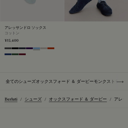
アレッサンドロ ソックス
コットン
¥15,400
Anthracite
Noir
Navy
Indigo
Glacial Blue
Natural beige
Bright Coral
Denim Spirit
Vert De Gris
Nero Bordo
Show 
全てのシューズ
オックスフォード ＆ ダービー
モンクストラップ
Berluti
シューズ
オックスフォード ＆ ダービー
アレッ