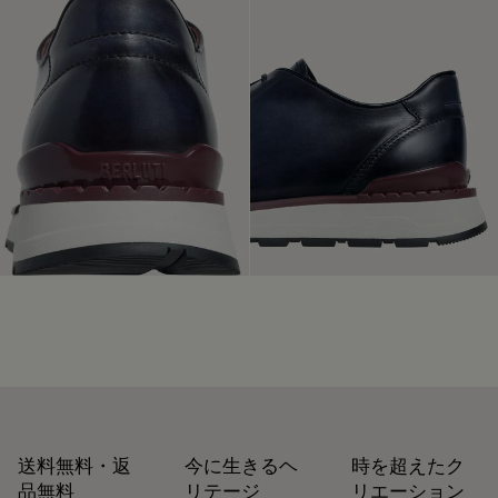
私たちの素材の起源を探る
クスを塗布します。それから、ポリッシュグローブでしっか
りと磨き、レザー本来の光沢をよみがえらせます。
お手入れという儀式
パッケージ
ベルルッティは、持続可能なリサイクル素材を使用し、化石
初回パティーヌ無料
燃料由来のバージンプラスチックは使用していない、環境に
配慮したパッケージを重視しています。
数1十年にわたって培われたサヴォアフェールから生まれたパ
私たちのコミットメント
ティーヌは、一つひとつのクリエーションを歴史と感動の詰
まった、世界に一つの芸術作品へと昇華させます。 約60種類
に及ぶカラーニュアンスからお選びいただくことができ、人
生の歩みに合わせて変わりゆくパティーヌが生まれます。
パティーヌを自分のものに
修理可能
送料無料・返
今に生きるヘ
時を超えたク
靴職人であり靴の修理職人でもあったアレッサンドロ・ベル
品無料
リテージ
リエーション