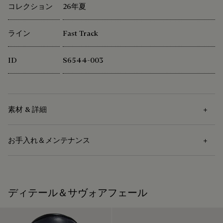
コレクション
26年夏
ライン
Fast Track
ID
S6544-003
素材 & 詳細
お手入れ＆メンテナンス
素材
ヴェネチア カーフレザー - パティーヌ可能
お手入れ方法
ディテール＆サヴォアフェール
ベルルッティは、持続可能な原材料の使用を重視していま
す。現在、メゾンで使用する主要な素材の92%以上が、最も
ヴェネチアレザーのお手入れは、柔らかい布を使用して汚れ
厳しい基準を満たす認証を受けています。
を取り除き、栄養を与え、防水するために透明な革専用ワッ