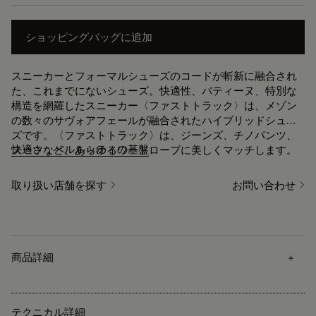
ショッピングバッグに追加
スニーカーとフォーマルシューズのコードが斬新に融合され
た、これまでにないシューズ。快適性、パティーヌ、特別な
構造を網羅したスニーカー〈ファストトラック〉は、メゾン
の数々のサヴォアフェールが融合されたハイブリッドシュー
ズです。〈ファストトラック〉は、ジーンズ、チノパンツ、
快適さ：ベルルッティの基盤
スーツなど、あらゆるワードローブに美しくマッチします。
取り扱い店舗を探す
お問い合わせ
商品詳細
テクニカル詳細