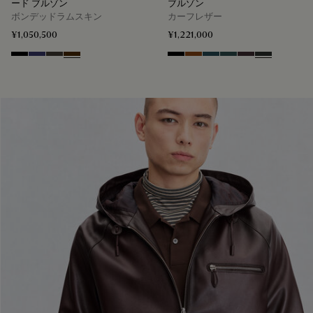
ード ブルゾン
ブルゾン
ボンデッドラムスキン
カーフレザー
¥1,050,500
¥1,221,000
Noir
Marine
Brown Taupe
Chocolate Brown
Black Shade
Cacao Intenso
Meteorite
Light Nero Caviar
Grapes
Verbena