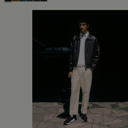
Black Shade
Cacao Intenso
Meteorite
Light Nero Caviar
Grapes
Verbena