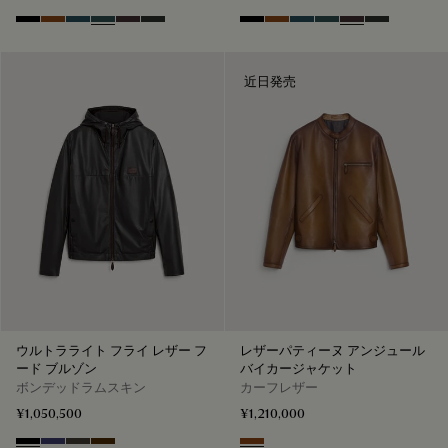
Black Shade
Cacao Intenso
Meteorite
Light Nero Caviar
Grapes
Verbena
Black Shade
Cacao Intenso
Meteorite
Light Nero Caviar
Grapes
Verbena
近日発売
ウルトラライト フライ レザー フ
レザーパティーヌ アンジュール
ード ブルゾン
バイカージャケット
ボンデッドラムスキン
カーフレザー
¥1,050,500
¥1,210,000
Noir
Marine
Brown Taupe
Chocolate Brown
Jungle Brown