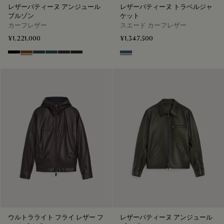
レザーパティーヌ アンジュール
レザーパティーヌ トラベルジャ
ブルゾン
ケット
カーフレザー
スエード カーフレザー
¥1,221,000
¥1,347,500
Black Shade
Cacao Intenso
Meteorite
Light Nero Caviar
Grapes
Verbena
Dim Blue
ウルトラライト フライ レザー フ
レザーパティーヌ アンジュール