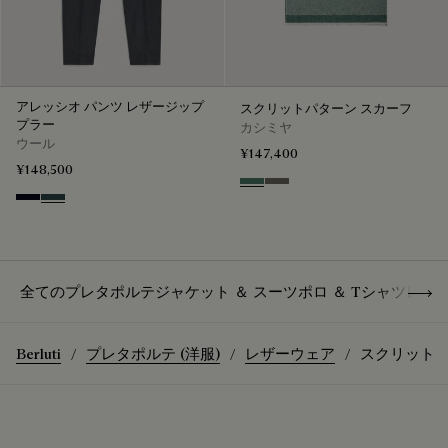
アレッシオ パンツ レザージップ
スクリットパターン スカーフ
プラー
カシミヤ
ウール
¥147,400
¥148,500
Dark Green
Signature Brown
Black & Night Blue
Dark Lead & Mysterious Grey
Show 
全てのプレタポルテ
ジャケット ＆ スーツ
ポロ ＆ Tシャツ
レザ
Berluti
プレタポルテ (洋服)
レザーウェア
スクリットパ