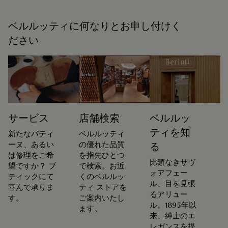
ベルルッティに何なりとお申し付けく
ださい
サービス
店舗検索
ベルルッ
ティを知
新たなパティ
ベルルッティ
ーヌ、あるい
の優れた品質
る
は修理をご希
を指先ひとつ
比類なきサヴ
望ですか？ ブ
で検索。お近
ォアフェー
ティックにて
くのベルルッ
ル、目を見張
喜んで承りま
ティ ストアを
るアリュー
す。
ご案内いたし
ル。1895年以
ます。
来、紳士のエ
レガンスを提