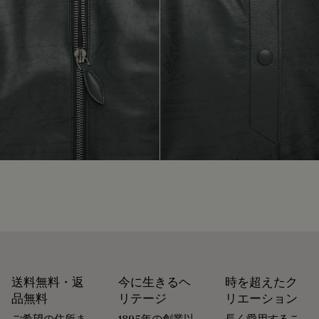
修理可能
す。現在、メゾンで使用する主要な素材の92%以上が、最も
厳しい基準を満たす認証を受けています。
靴職人であり靴の修理職人でもあったアレッサンドロ・ベル
私たちの素材の起源を探る
ルッティが創業したメゾン ベルルッティは、循環性を重視し
ています。メゾンにとって、お客様の意に沿って商品が長く
愛されるよう、お手入れや修理をすることほど普通なことは
パッケージ
ありません。 シューズからレザーグッズ、プレタポルテま
で、メゾンのアトリエは製品を美しい状態で可能な限り長く
ベルルッティは、持続可能なリサイクル素材を使用し、化石
身に着けていただけるよう、各種サービスを取り揃えていま
燃料由来のバージンプラスチックは使用していない、環境に
す。
配慮したパッケージを重視しています。
末永く愛用するために
私たちのコミットメント
送料無料・返
今に生きるヘ
時を超えたク
品無料
リテージ
リエーション
ご希望の住所ま
1895年の創業以
長く愛用するこ