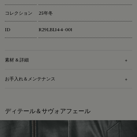
コレクション
25年冬
ID
R29LBL144-001
素材 & 詳細
お手入れ＆メンテナンス
素材
カーフスキンのボディと袖
お手入れ方法
ライニング：ポリエステル 100%
ディテール＆サヴォアフェール
ポケットバッグ：ポリエステル 65%、コットン 35%
皮革専門のドライクリーニング
カーフスキンのジップ引き手
ラムスキンのロゴタグ
ベルルッティは、持続可能な原材料の使用を重視していま