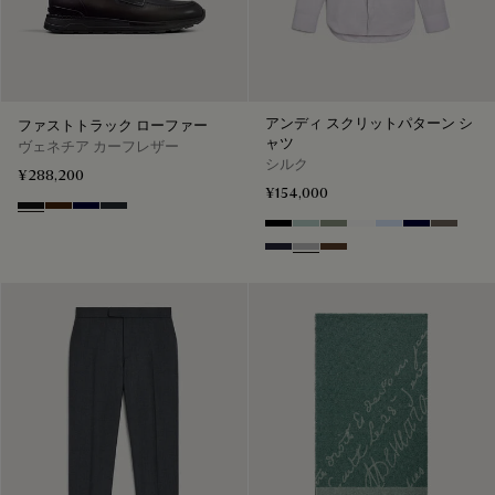
アンディ スクリットパターン シ
ファストトラック ローファー
ャツ
ヴェネチア カーフレザー
シルク
¥288,200
¥154,000
Nero Grigio
Marrone Intenso
Nero Blu
Nero Fume
Noir
Duck Egg
Slate Green
Blanc Optique
Sky Blue
Nero Blue
Sepia
Cold Night Blue
Icy Grey
Earth Brown