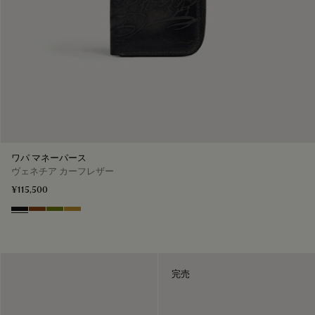
ワパ マネーパース
ヴェネチア カーフレザー
¥115,500
Nero Grigio
Cacao Intenso
Jungle Green
Mustard
完売