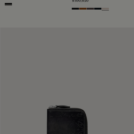
¥100,650
Nero Grigio
Nero Grigio
Cacao Intenso
Aurora
Atlantide
Gris