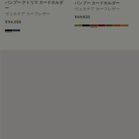
バンブー テトリス カードホルダ
バンブー カードホルダー
ー
ヴェネチア カーフレザー
ヴェネチア カーフレザー
¥69,850
¥94,050
Willow
Nero Grigio
Cacao Intenso
Light Saint Emilion
Nero Caviar
Arancio Ver
Mustard
Nero Grigio
Blu Minerale