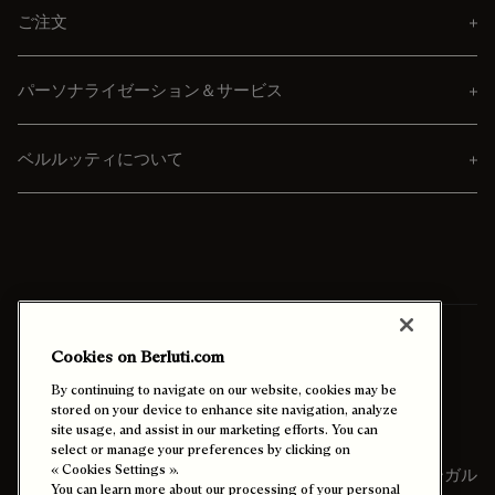
ご注文
パーソナライゼーション＆サービス
ベルルッティについて
送付先
日本 (日本語)
Cookies on Berluti.com
By continuing to navigate on our website, cookies may be
ハイコントラストを有効にする
stored on your device to enhance site navigation, analyze
site usage, and assist in our marketing efforts. You can
select or manage your preferences by clicking on
« Cookies Settings ».
サイトマップ
リーガル
You can learn more about our processing of your personal