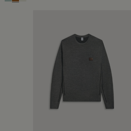
Duck Egg
Tobacco
Off White