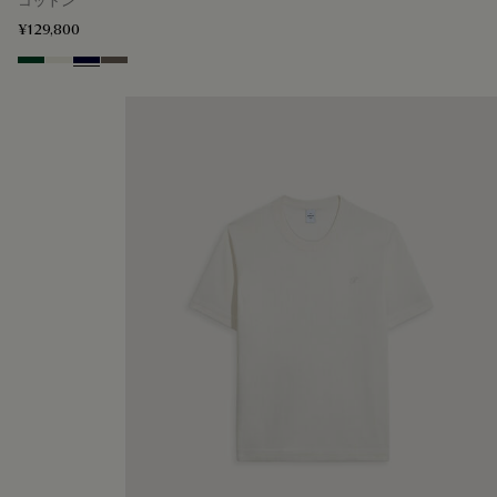
コットン
¥129,800
Green Smoke
Off White
Nero Blue
Sepia