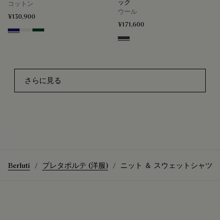
ック
コットン
ウール
¥130,900
¥171,600
Noctural Blue
Off White
Green Smoke
Navy & Grey Scritto
さらに見る
レザー ブレイド クルーネック
発見
Berluti
プレタポルテ (洋服)
ニット ＆ スウェットシャツ