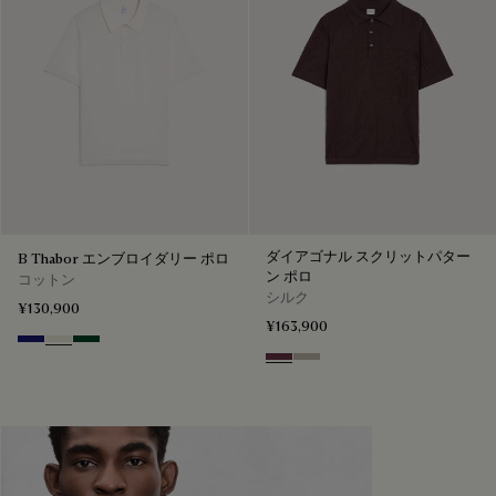
ダイアゴナル スクリットパター
B Thabor エンブロイダリー ポロ
ン ポロ
コットン
シルク
¥130,900
¥163,900
Noctural Blue
Off White
Green Smoke
Hershey
Salvia