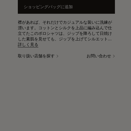
ショッピングバッグに追加
襟があれば、それだけでカジュアルな装いに洗練が
漂います。コットンとシルクを上品に編み込んで仕
立てたこのポロシャツは、ジップを降ろして日焼け
した素肌を見せても、ジップを上げてシルエットを
維持しても、お好みのスタイルで楽しめます。
詳しく見る
取り扱い店舗を探す
お問い合わせ