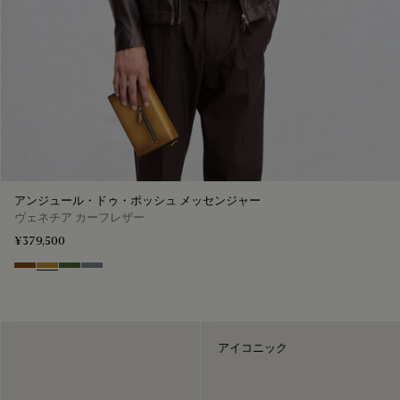
アンジュール・ドゥ・ポッシュ メッセンジャー
ヴェネチア カーフレザー
¥379,500
Cacao Intenso
Mustard
Racing Green
Bleu Brume
アイコニック