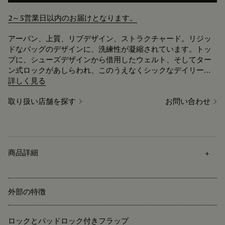
2～5営業日以内のお届けとなります。
アーバン、上質、リブデザイン、ストラクチャード。リジッ
ドなバッグのデザインに、洗練性が凝縮されています。トッ
プに、シューズデザインから借用したウェルト、そしてター
ン式ロックがあしらわれ、このうえなくシックなデイリース
タイルに昇華されています。機能面を考慮し、大きく開くよ
詳しく見る
うデザインされ、必要なアイテムにさっとアクセスできま
取り扱い店舗を探す
お問い合わせ
す。
商品詳細
外部の特徴
ロックとパッドロック付きフラップ