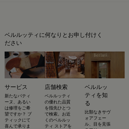
ベルルッティに何なりとお申し付けく
ださい
サービス
店舗検索
ベルルッ
ティを知
新たなパティ
ベルルッティ
ーヌ、あるい
の優れた品質
る
は修理をご希
を指先ひとつ
比類なきサヴ
望ですか？ ブ
で検索。お近
ォアフェー
ティックにて
くのベルルッ
ル、目を見張
喜んで承りま
ティ ストアを