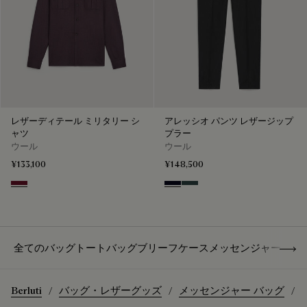
レザーディテール ミリタリー シ
アレッシオ パンツ レザージップ
ャツ
プラー
ウール
ウール
¥133,100
¥148,500
Nero Bordo
Black & Night Blue
Dark Lead & Mysterious G
Show 
全てのバッグ
トートバッグ
ブリーフケース
メッセンジャー バッ
Berluti
バッグ・レザーグッズ
メッセンジャー バッグ