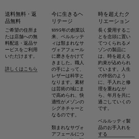
送料無料・返
今に生きるヘ
時を超えたク
靴職人であり靴の修理職人でもあったアレッサンドロ・ベル
品無料
リテージ
リエーション
ルッティが創業したメゾン ベルルッティは、循環性を重視し
ご希望の住所ま
1895年の創業以
長く愛用するこ
ています。メゾンにとって、お客様の意に沿って商品が長く
たは店舗への無
来、ベルルッテ
とを念頭に置い
愛されるよう、お手入れや修理をすることほど普通なことは
料配送・返品サ
ィは類まれなサ
てつくられるメ
ありません。 シューズからレザーグッズ、プレタポルテま
ービスをご利用
ヴォアフェール
ゾンの製品に
で、メゾンのアトリエは製品を美しい状態で可能な限り長く
いただけます。
に磨きをかけて
は、時を超える
身に着けていただけるよう、各種サービスを取り揃えていま
きました。職人
約束が込められ
す。
詳しくはこちら
の手によって、
ています。人生
末永く愛用するために
レザーは科学と
の伴侶のよう
なります。素材
に、手入れと修
は芸術の域にま
理を重ねなが
で高められ、快
ら、年月を共に
適性がメゾンの
過ごしていくの
シグネチャーと
です。
なるのです。
ベルルッティ製
類まれなサヴォ
品のお手入れを
アフェールにつ
する