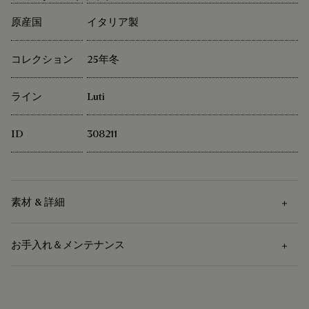
原産国
イタリア製
コレクション
25年冬
ライン
Luti
ID
308211
素材 & 詳細
お手入れ＆メンテナンス
素材
ヴェネチアカーフレザー
お手入れ方法