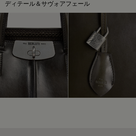
カーフレザーライニング
ディテール＆サヴォアフェール
ベルルッティは、持続可能な原材料の使用を重視していま
ヴェネチアレザーのお手入れは、柔らかい布を使用して汚れ
す。現在、メゾンで使用する主要な素材の92%以上が、最も
を取り除き、栄養を与え、防水するために透明な革専用ワッ
厳しい基準を満たす認証を受けています。
クスを塗布します。それから、ポリッシュグローブでしっか
私たちの素材の起源を探る
りと磨き、レザー本来の光沢をよみがえらせます。
お手入れという儀式
パッケージ
初回パティーヌ無料
ベルルッティは、持続可能なリサイクル素材を使用し、化石
燃料由来のバージンプラスチックは使用していない、環境に
配慮したパッケージを重視しています。
数1十年にわたって培われたサヴォアフェールから生まれたパ
ティーヌは、一つひとつのクリエーションを歴史と感動の詰
私たちのコミットメント
まった、世界に一つの芸術作品へと昇華させます。 約60種類
に及ぶカラーニュアンスからお選びいただくことができ、人
生の歩みに合わせて変わりゆくパティーヌが生まれます。
パティーヌを自分のものに
修理可能