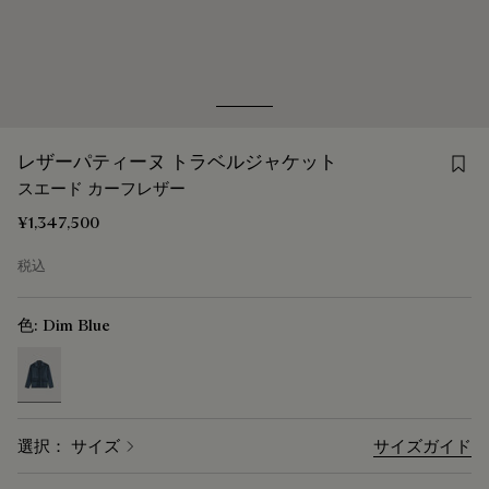
Go to slide 1
Go to slide 2
Sav
レザーパティーヌ トラベルジャケット
スエード カーフレザー
¥1,347,500
税込
色:
Dim Blue
selected
選択： サイズ
サイズガイド