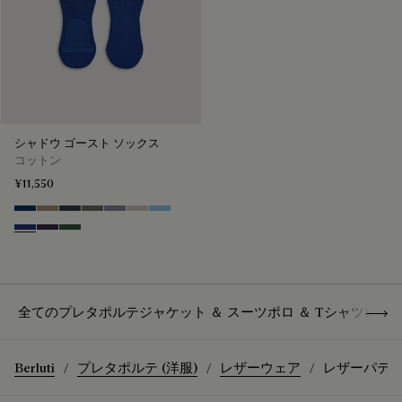
シャドウ ゴースト ソックス
コットン
¥11,550
Space Blue
Grey Caviar
Blue Charcoal
Signature Brown
Bright Cerulean
Natural Beige
Zenith Blue
Denim Spirit
Dark Lead
Vert De Gris
Show 
全てのプレタポルテ
ジャケット ＆ スーツ
ポロ ＆ Tシャツ
レザ
Berluti
プレタポルテ (洋服)
レザーウェア
レザーパティ