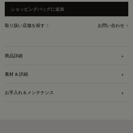
ショッピングバッグに追加
取り扱い店舗を探す
お問い合わせ
商品詳細
素材 & 詳細
外部の特徴
お手入れ＆メンテナンス
パティーヌスエードレザー ジャケット
素材
隠しボタン付きプラケットの開口部
ジップ付きアンジュール 胸ポケット x 2
カーフスキン
下部にフラップ付きポケット x 2
お手入れ方法
ボディ＆スリーブのライニング：キュプラ 100%
下部のアンダーポケットフラップにエンボス加工のスクリッ
ポケットバッグ：ポリエステル 65%、コットン 35%
トレザー
レザー専門店でのドライクリーニングのみ可