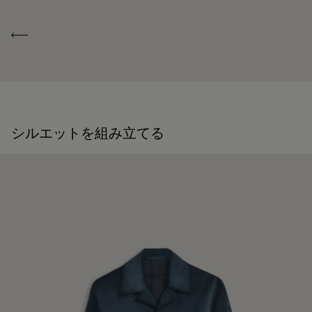
モデルの身長は188 cm、サイズ48/Mを着用
しく
原産国
イタリア製
Previous
コレクション
25年夏
ID
R28LFL25-001
シルエットを組み立てる