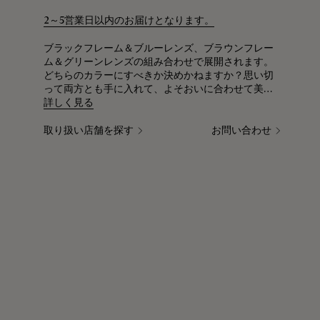
2～5営業日以内のお届けとなります。
ブラックフレーム＆ブルーレンズ、ブラウンフレー
ム＆グリーンレンズの組み合わせで展開されます。
どちらのカラーにすべきか決めかねますか？思い切
って両方とも手に入れて、よそおいに合わせて美し
いコーディネートを楽しんでみませんか。メゾンの
詳しく見る
シグネチャーが凝縮されたタイムレスなデザインの
アイウェアは、手放すことのできないベストアクセ
取り扱い店舗を探す
お問い合わせ
サリーとして活躍します。