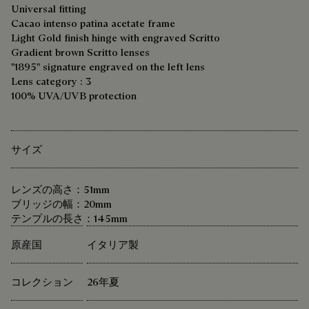
Universal fitting
Cacao intenso patina acetate frame
Light Gold finish hinge with engraved Scritto
Gradient brown Scritto lenses
"1895" signature engraved on the left lens
Lens category : 3
100% UVA/UVB protection
サイズ
レンズの高さ：51mm
ブリッジの幅：20mm
テンプルの長さ：145mm
原産国
イタリア製
コレクション
26年夏