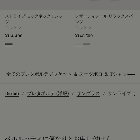
ストライプ モックネック Tシャ
レザーディテール リラックスパ
ツ
ンツ
コットン
コットン
¥114,400
¥148,500
Stripes Black & Taupe
Butter Cream
Salvia
Show 
全てのプレタポルテ
ジャケット ＆ スーツ
ポロ ＆ Tシャツ
レザ
Berluti
プレタポルテ (洋服)
サングラス
サンライズ サ
ベルルッティに何なりとお申し付けく