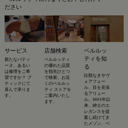
ださい
サービス
店舗検索
ベルルッ
ティを知
新たなパティ
ベルルッティ
ーヌ、あるい
の優れた品質
る
は修理をご希
を指先ひとつ
比類なきサヴ
望ですか？ ブ
で検索。お近
ォアフェー
ティックにて
くのベルルッ
ル、目を見張
喜んで承りま
ティ ストアを
るアリュー
す。
ご案内いたし
ル。1895年以
ます。
来、紳士のエ
レガンスを提
案し続けてき
たメゾン、ベ