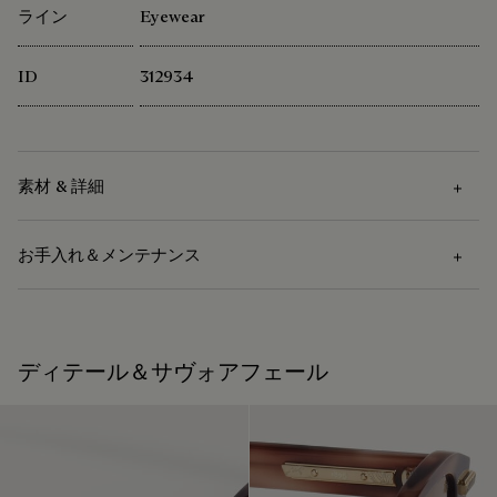
ライン
Eyewear
ID
312934
素材 & 詳細
お手入れ＆メンテナンス
素材
アセテート
お手入れ方法
ディテール＆サヴォアフェール
ベルルッティは、持続可能な原材料の使用を重視していま
す。現在、メゾンで使用する主要な素材の92%以上が、最も
サングラスのお手入れには柔らかい布をお使いください。
厳しい基準を満たす認証を受けています。
私たちの素材の起源を探る
修理可能