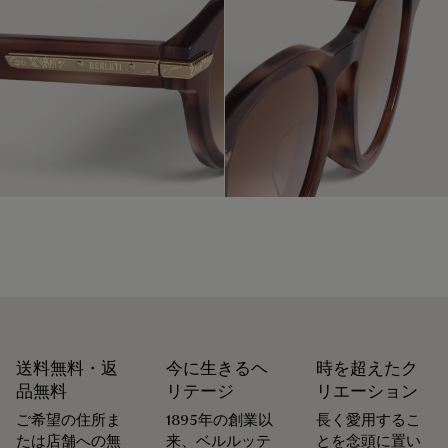
パッケージ
靴職人であり靴の修理職人でもあったアレッサンドロ・ベル
ルッティが創業したメゾン ベルルッティは、循環性を重視し
ベルルッティは、持続可能なリサイクル素材を使用し、化石
ています。メゾンにとって、お客様の意に沿って商品が長く
燃料由来のバージンプラスチックは使用していない、環境に
愛されるよう、お手入れや修理をすることほど普通なことは
配慮したパッケージを重視しています。
ありません。 シューズからレザーグッズ、プレタポルテま
で、メゾンのアトリエは製品を美しい状態で可能な限り長く
私たちのコミットメント
身に着けていただけるよう、各種サービスを取り揃えていま
す。
末永く愛用するために
送料無料・返
今に生きるヘ
時を超えたク
品無料
リテージ
リエーション
ご希望の住所ま
1895年の創業以
長く愛用するこ
たは店舗への無
来、ベルルッテ
とを念頭に置い