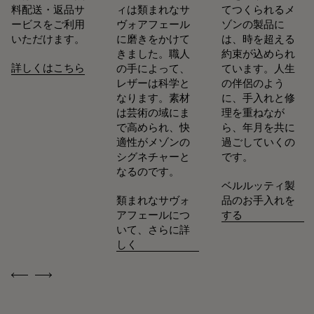
料配送・返品サ
ィは類まれなサ
てつくられるメ
ービスをご利用
ヴォアフェール
ゾンの製品に
いただけます。
に磨きをかけて
は、時を超える
きました。職人
約束が込められ
詳しくはこちら
の手によって、
ています。人生
レザーは科学と
の伴侶のよう
なります。素材
に、手入れと修
は芸術の域にま
理を重ねなが
で高められ、快
ら、年月を共に
適性がメゾンの
過ごしていくの
シグネチャーと
です。
なるのです。
ベルルッティ製
類まれなサヴォ
品のお手入れを
アフェールにつ
する
いて、さらに詳
しく
Previous
Next