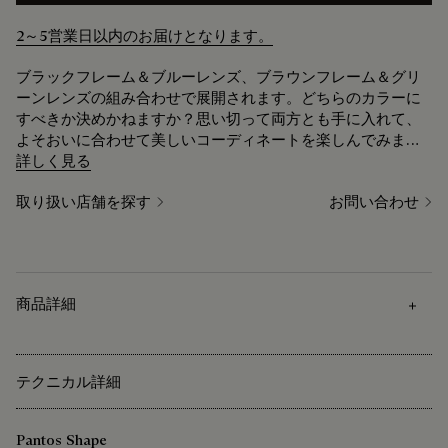
2～5営業日以内のお届けとなります。
ブラックフレーム＆ブルーレンズ、ブラウンフレーム＆グリ
ーンレンズの組み合わせで展開されます。どちらのカラーに
すべきか決めかねますか？思い切って両方とも手に入れて、
よそおいに合わせて美しいコーディネートを楽しんでみませ
んか。メゾンのシグネチャーが凝縮されたタイムレスなデザ
詳しく見る
インのアイウェアは、手放すことのできないベストアクセサ
取り扱い店舗を探す
お問い合わせ
リーとして活躍します。
商品詳細
テクニカル詳細
Pantos Shape