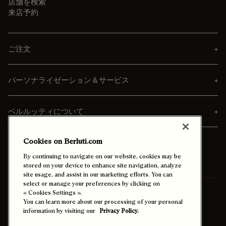
店舗を検索
来店予約
ご注文
パーソナライゼーション＆サービス
ベルルッティについて
Cookies on Berluti.com
By continuing to navigate on our website, cookies may be
stored on your device to enhance site navigation, analyze
site usage, and assist in our marketing efforts. You can
select or manage your preferences by clicking on
送付先
日本 (日本語)
« Cookies Settings ».
You can learn more about our processing of your personal
information by visiting our
Privacy Policy.
ハイコントラストを有効にする