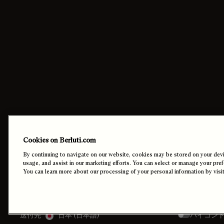
お問い合わせ
ご注文
Cookies on Berluti.com
電話 +81 0120-961-859
お支払い
By continuing to navigate on our website, cookies may be stored on your devic
メールでのお問い合わせ
配送
usage, and assist in our marketing efforts. You can select or manage your pre
店舗を検索
返品
You can learn more about our processing of your personal information by visi
来店予約
Cookie設定
ハイコン
送付先
日本 (日本語)