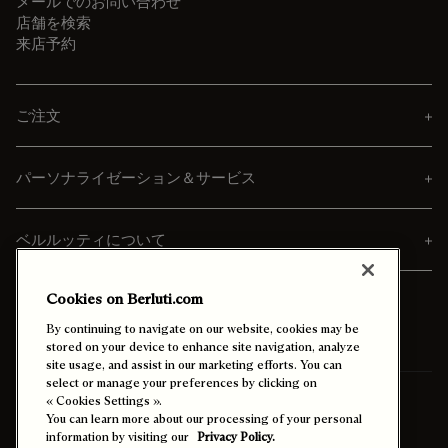
メールでのお問い合わせ
店舗を検索
来店予約
ご注文
パーソナライゼーション＆サービス
ベルルッティについて
Cookies on Berluti.com
By continuing to navigate on our website, cookies may be
stored on your device to enhance site navigation, analyze
site usage, and assist in our marketing efforts. You can
select or manage your preferences by clicking on
送付先
日本 (日本語)
« Cookies Settings ».
You can learn more about our processing of your personal
information by visiting our
Privacy Policy.