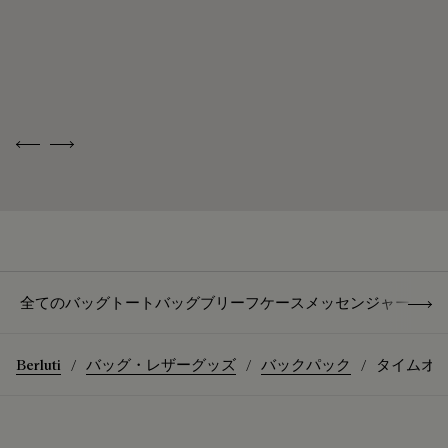
す。
ベルルッティ製
末永く愛用するために
類まれなサヴォ
品のお手入れを
原産国
イタリア製
アフェールにつ
する
いて、さらに詳
コレクション
24年冬
しく
Previous
Next
ライン
Jour Softy
ID
298517
Show 
全てのバッグ
トートバッグ
ブリーフケース
メッセンジャー バッ
Berluti
バッグ・レザーグッズ
バックパック
タイムオフ