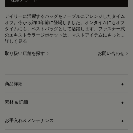
デイリーに活躍するバッグをノーブルにアレンジしたタイム
オフ。今から約10年前に登場しました。オンタイムにもオフ
タイムにも、ベストバッグとして活躍します。ファスナー式
のエキストララージポケットは、マストアイテムにさっとア
クセスできるようデザインされています。
詳しく見る
取り扱い店舗を探す
お問い合わせ
商品詳細
素材 & 詳細
外部の特徴
お手入れ＆メンテナンス
ジップ付きフロントポケット x 1
素材
レザーのトロリーループ