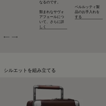
なるのです。
ありません。 シューズからレザーグッズ、プレタポルテま
ベルルッティ製
で、メゾンのアトリエは製品を美しい状態で可能な限り長く
類まれなサヴォ
品のお手入れを
身に着けていただけるよう、各種サービスを取り揃えていま
アフェールにつ
する
す。
いて、さらに詳
末永く愛用するために
しく
Previous
Next
シルエットを組み立てる