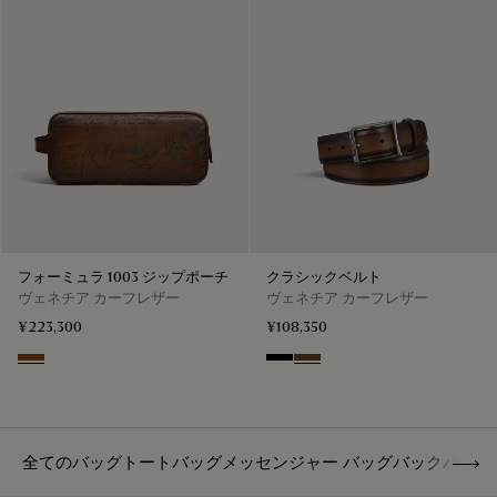
フォーミュラ 1003 ジップポーチ
クラシックベルト
ヴェネチア カーフレザー
ヴェネチア カーフレザー
¥223,300
¥108,350
Cacao Intenso
Nero
Tobacco Bis
Show 
全てのバッグ
トートバッグ
メッセンジャー バッグ
バックパック