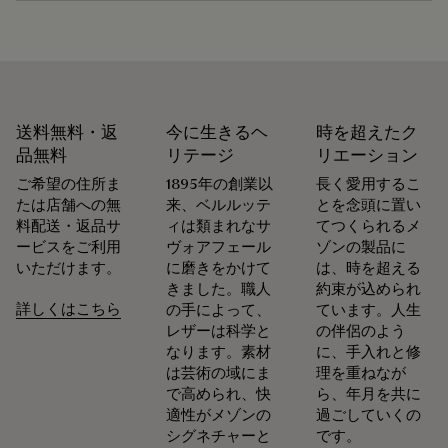
ヴェネチア ソフトレザー
お手入れ方法
ナイロンのライニング
ベルルッティは、持続可能な原材料の使用を重視していま
ヴェネチア ソフトレザーをお手入れするには、まず柔らかい
す。現在、メゾンで使用する主要な素材の92%以上が、最も
布で汚れを取り除きます。次に透明のレザーワックスを塗布
送料無料・返
今に生きるヘ
時を超えたク
厳しい基準を満たす認証を受けています。
し、レザーに栄養分を与えて保護します。さらに、レザー本
品無料
リテージ
リエーション
私たちの素材の起源を探る
来の光沢を取り戻すため、ポリッシュグローブで強く磨きま
ご希望の住所ま
1895年の創業以
長く愛用するこ
す。
たは店舗への無
来、ベルルッテ
とを念頭に置い
再パティーヌの際は、同色または暗めの同系色を必ずお使い
料配送・返品サ
ィは類まれなサ
てつくられるメ
パッケージ
ください。
ービスをご利用
ヴォアフェール
ゾンの製品に
お手入れという儀式
いただけます。
に磨きをかけて
は、時を超える
ベルルッティは、持続可能なリサイクル素材を使用し、化石
きました。職人
約束が込められ
燃料由来のバージンプラスチックは使用していない、環境に
詳しくはこちら
の手によって、
ています。人生
修理可能
配慮したパッケージを重視しています。
レザーは科学と
の伴侶のよう
なります。素材
に、手入れと修
私たちのコミットメント
は芸術の域にま
理を重ねなが
靴職人であり靴の修理職人でもあったアレッサンドロ・ベル
で高められ、快
ら、年月を共に
ルッティが創業したメゾン ベルルッティは、循環性を重視し
適性がメゾンの
過ごしていくの
ています。メゾンにとって、お客様の意に沿って商品が長く
シグネチャーと
です。
愛されるよう、お手入れや修理をすることほど普通なことは