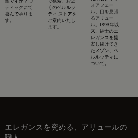
望ですか？ ブ
で検索。お近
ォアフェー
ティックにて
くのベルルッ
ル、目を見張
喜んで承りま
ティ ストアを
るアリュー
す。
ご案内いたし
ル。1895年以
ます。
来、紳士のエ
レガンスを提
案し続けてき
たメゾン、ベ
ルルッティに
ついて。
エレガンスを究める、アリュールの
職人