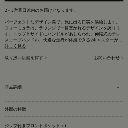
2～5営業日以内のお届けとなります。
パーフェクトなデザイン美で、旅に出る口実を供給します。
フォーミュラは、ラウンジで一目置かれるデザインを誇りま
す。トップとサイドにハンドルがあしらわれ、伸縮式のテレ
スコープハンドル、快適な走行が体感できる2キャスターが配
されています。本体とアングル部にアルミニウムを使用する
詳しく見る
ことで、軽さとロバスト性が保証されています。非の打ちど
取り扱い店舗を探す
お問い合わせ
ころのない逸品です。
商品詳細
外部の特徴
ジップ付きフロントポケット x 1