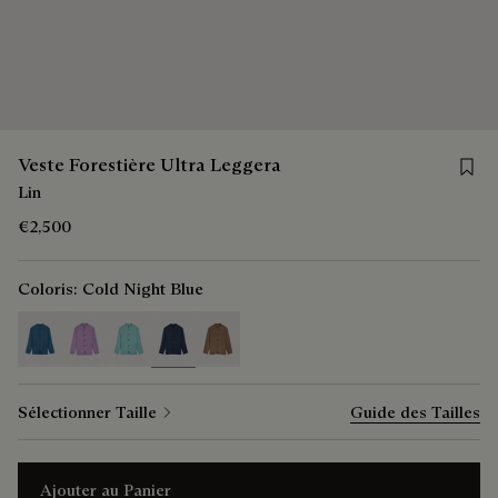
Save 
Veste Forestière Ultra Leggera
Lin
€2,500
Coloris:
Cold Night Blue
selected
Sélectionner Taille
Guide des Tailles
Ajouter au Panier