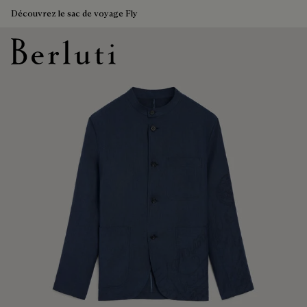
Découvrez le sac de voyage Fly
Page d'Accueil Berluti