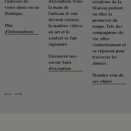
l'adresse de
d’exception. Sous
créations de la
Découvrez nos engagements
votre choix ou en
la main de
Maison portent
Boutique.
l’artisan, le cuir
en elles la
devient science,
promesse du
Plus
la matière s’élève
temps. Tels des
d'Informations
en art et le
compagnons de
confort se fait
vie, elles
signature.
s’entretiennent et
se réparent pour
Découvrir nos
traverser les
savoir-faire
années.
d’exception
Prendre soin de
ses objets
Previous
Next