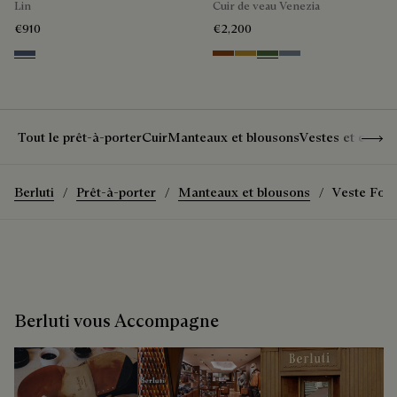
Lin
Cuir de veau Venezia
€910
€2,200
Soladite Blue
Cacao Intenso
Mustard
Racing Green
Bleu Brume
Show 
Tout le prêt-à-porter
Cuir
Manteaux et blousons
Vestes et costu
Berluti
Prêt-à-porter
Manteaux et blousons
Veste Fore
Berluti vous Accompagne