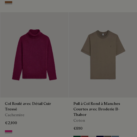
Walnut
Col Roulé avec Détail Cuir
Pull à Col Rond à Manches
Tressé
Courtes avec Broderie B-
Thabor
Cachemire
Coton
€2,100
€810
Purple Fushia