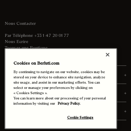
Commandes
Personnalisation & Services
Découvrir Berluti
Cookies on Berluti.com
By continuing to navigate on our website, cookies may be
stored on your device to enhance site navigation, analyze
site usage, and assist in our marketing efforts. You can
Pays/Région de Livraison:
France (français)
select or manage your preferences by clicking on
« Cookies Settings ».
You can learn more about our processing of your personal
Contraste Amélioré
information by visiting our
Privacy Policy.
Cookie Settings
Plan du Site
Légal et Confidentialité