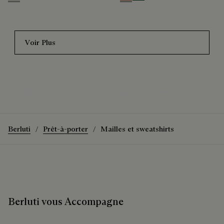
Cardigan en Maille Torsadée
Pull Effet Patine avec Détail en
avec Détail en Cuir
Cuir
Laine
Cachemire
€2,900
€1,600
Ecru & Noir
Rust Patina
Green Patina
Voir Plus
Le pull à col rond avec détail cuir tressé
Découvrez le pull à col rond avec détail cuir tressé
Berluti
Prêt-à-porter
Mailles et sweatshirts