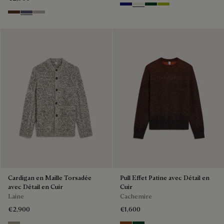
Blouson Réversible avec Détail
Polo avec Broderie B-Thabor
en Cuir
Coton
Laine et nylon
€850
€2,900
Noctural Blue
Off White
Green Smoke
Acid Green
Earth Brown
Purple Cloud
Salvia