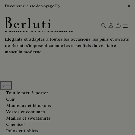
Découvrez le sac de voyage Fly
Mailles et sweatshirts
Page d'Accueil Berluti
Élégants et adaptés à toutes les occasions, les pulls et sweats
de Berluti s’imposent comme les essentiels du vestiaire
masculin moderne.
Previous categories
Tout le prêt-à-porter
Cuir
Manteaux et blousons
Vestes et costumes
Mailles et sweatshirts
Chemises
Polos et t-shirts