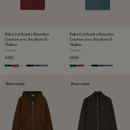
Pull à Col Rond à Manches
Pull à Col Rond à Manches
Courtes avec Broderie B-
Courtes avec Broderie B-
Thabor
Thabor
Coton
Coton
€810
€810
Green Smoke
Red Ocher
Off White
Nero Blue
Sepia
Dark Woad
Green Smoke
Red Ocher
Off White
Nero Blue
Sepia
Dark Woad
Nouveauté
Nouveauté