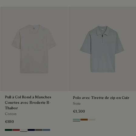
Pull à Col Rond à Manches
Polo avec Tirette de zip en Cuir
Courtes avec Broderie B-
Soie
Thabor
€1,300
Coton
Duck Egg
Tobacco
Off White
€810
Green Smoke
Red Ocher
Off White
Nero Blue
Sepia
Dark Woad