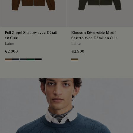
Pull Zippé Shadow avec Détail
Blouson Réversible Motif
en Cuir
Scritto avec Détail en Cuir
Laine
Laine
€2,000
€2,900
Toffee Camel
Navy
Midnight Grey
Fir Green
Noir
Kaki