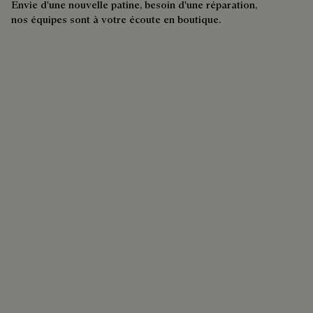
Services
Envie d'une nouvelle patine, besoin d'une réparation,
nos équipes sont à votre écoute en boutique.
Trouver une Boutique
L'excellence Berluti est à portée de main : laissez-vous
guider vers votre boutique Berluti la plus proche.