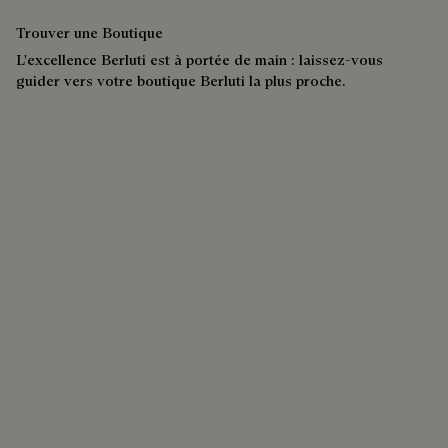
Découvrir Berluti
Un nom, un geste, une allure remarquable. Découvrez
l’histoire d’une Maison qui sublime l’élégance masculine
depuis 1895.