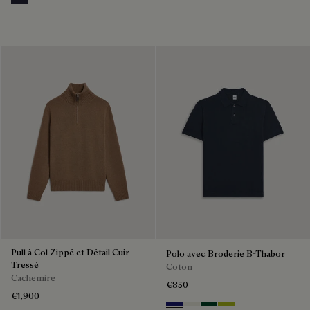
Cold Night Blue
Pull à Col Zippé et Détail Cuir
Polo avec Broderie B-Thabor
Tressé
Coton
Cachemire
€850
€1,900
Noctural Blue
Off White
Green Smoke
Acid Green