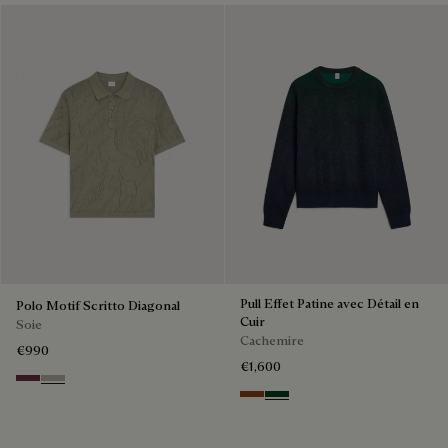
Pull Effet Patine avec Détail en
Polo Motif Scritto Diagonal
Cuir
Soie
Cachemire
€990
€1,600
Hershey
Salvia
Rust Patina
Green Patina