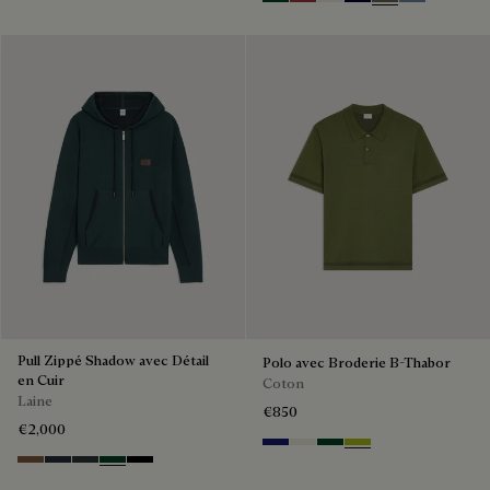
Green Smoke
Red Ocher
Off White
Nero Blue
Sepia
Dark Woad
Pull Zippé Shadow avec Détail
Polo avec Broderie B-Thabor
en Cuir
Coton
Laine
€850
€2,000
Noctural Blue
Off White
Green Smoke
Acid Green
Toffee Camel
Navy
Midnight Grey
Fir Green
Noir