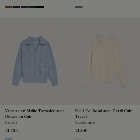
Toffee Camel
Navy
Midnight Grey
Fir Green
Noir
Dark Woad
Vareuse en Maille Torsadée avec
Pull à Col Rond avec Détail Cuir
Détails en Cuir
Tressé
Coton
Cachemire
€1,700
€1,500