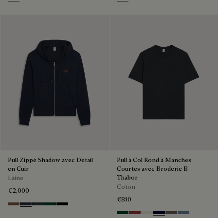
Periwinkle Blue
Off White
Pull Zippé Shadow avec Détail
Pull à Col Rond à Manches
en Cuir
Courtes avec Broderie B-
Thabor
Laine
Coton
€2,000
€810
Toffee Camel
Navy
Midnight Grey
Fir Green
Noir
Green Smoke
Red Ocher
Off White
Nero Blue
Sepia
Dark Woad