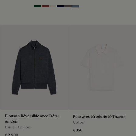
Pull à Col Rond à Manches Courtes avec Broderie B-
Thabor
Coton
€810
Green Smoke
Red Ocher
Off White
Nero Blue
Sepia
Dark Woad