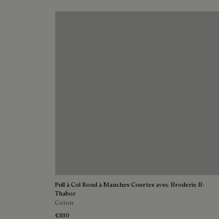
Polo avec Broderie B-Thabor
Coton
€850
Noctural Blue
Off White
Green Smoke
Acid Green