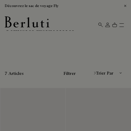
Découvrez le sac de voyage Fly
Ceintures multicolores
Page d'Accueil Berluti
Trier Par
7 Articles
Filtrer