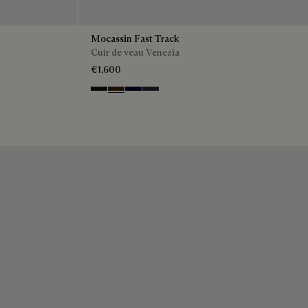
Mocassin Fast Track
Cuir de veau Venezia
€1,600
Nero Grigio
Marrone Intenso
Nero Blu
Nero Fume