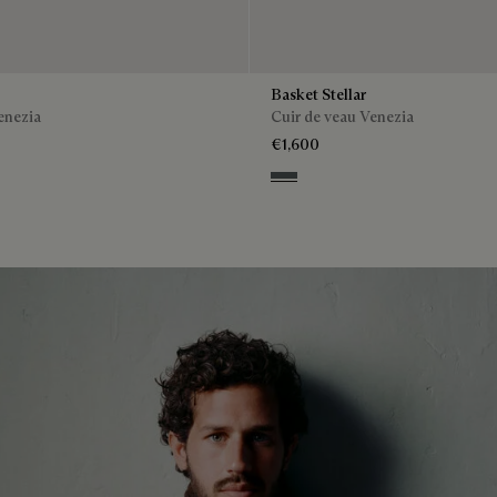
Basket Stellar
enezia
Cuir de veau Venezia
€1,600
so
Iron Grey