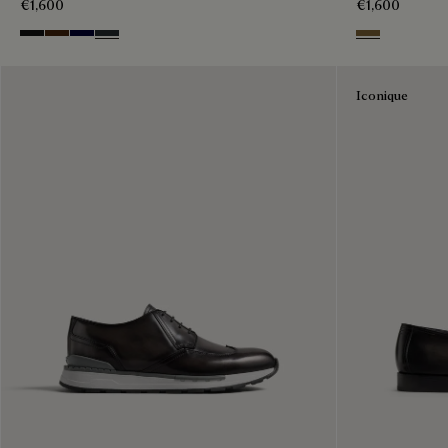
€1,600
€1,600
Nero Grigio
Marrone Intenso
Nero Blu
Nero Fume
Kaki
Iconique