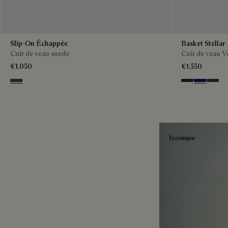
Slip-On Échappée
Basket Stellar
Cuir de veau suedé
Cuir de veau V
€1,050
€1,550
Grey
Marrone Inten
Abisso
Plum
Iconique