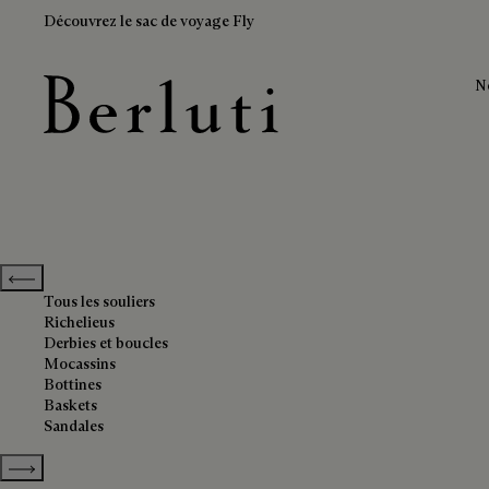
Découvrez le sac de voyage Fly
N
Souliers en cuir
Page d'Accueil Berluti
Previous categories
Tous les souliers
Richelieus
Derbies et boucles
Mocassins
Bottines
Baskets
Sandales
Show more categories