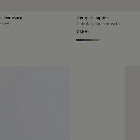
y Démesure
Derby Échappée
enezia
Cuir de veau camoscio
€1,100
O
enso
Blu
Pine Green
Beige