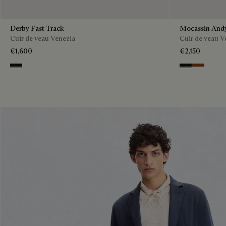
Derby Fast Track
Mocassin And
Cuir de veau Venezia
Cuir de veau V
€1,600
€2,150
NERO GRIGIO
NERO GRIGI
Cacao Int