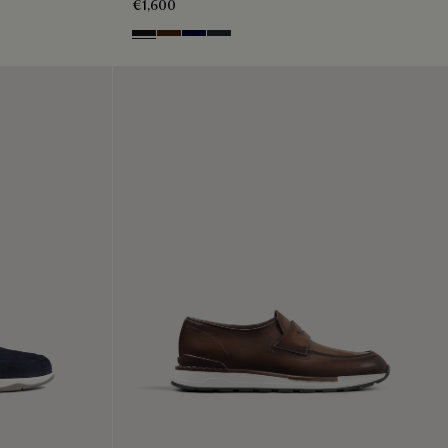
€1,600
Nero Grigio
Marrone Intenso
Nero Blu
Nero Fume