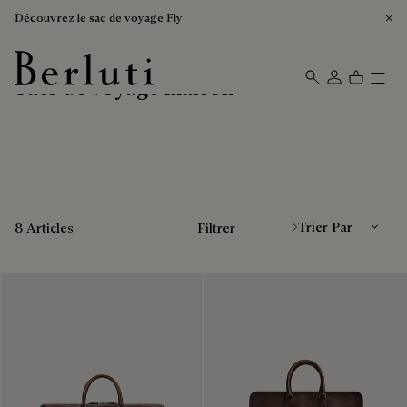
Découvrez le sac de voyage Fly
Sacs de voyage marron
Page d'Accueil Berluti
Trier Par
8 Articles
Filtrer