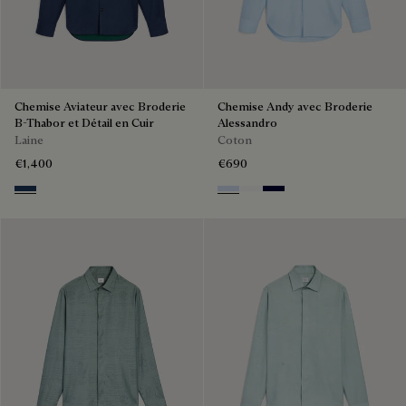
Chemise Aviateur avec Broderie
Chemise Andy avec Broderie
B-Thabor et Détail en Cuir
Alessandro
Laine
Coton
€1,400
€690
Winter Blue & Valley Green
Sky Blue
Blanc Optique
Nero Blue