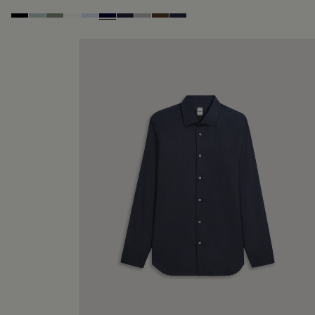
Noir
Duck Egg
Slate Green
Blanc Optique
Sky Blue
Nero Blue
Cold Night Blue
Icy Grey
Earth Brown
Blue Indigo