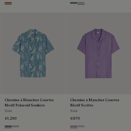
Toffee Mist Patina
Cloudy Blue
Pearl Grey
Chemise à Manches Courtes
Chemise à Manches Courtes
Motif Polaroid Souliers
Motif Scritto
Soie
Soie
€1,200
€870
Cloudy Blue
Pearl Grey
Lilac
Antique Rose