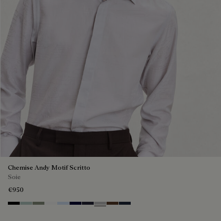
Chemise Andy Motif Scritto
Soie
€950
Noir
Duck Egg
Slate Green
Blanc Optique
Sky Blue
Nero Blue
Cold Night Blue
Icy Grey
Earth Brown
Blue Indigo