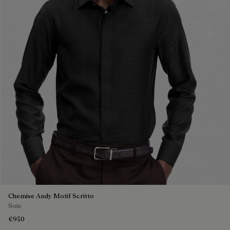
Chemise Andy Motif Scritto
Soie
€950