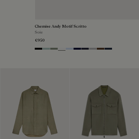
Chemise Andy Motif Scritto
Soie
€950
Noir
Duck Egg
Slate Green
Blanc Optique
Sky Blue
Nero Blue
Cold Night Blue
Icy Grey
Earth Brown
Blue Indigo