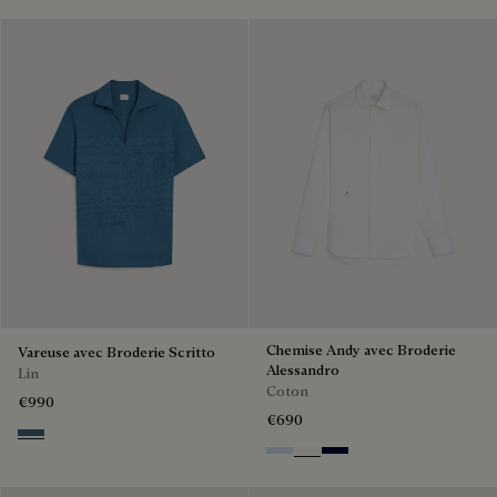
Chemise Andy avec Broderie
Vareuse avec Broderie Scritto
Alessandro
Lin
Coton
€990
€690
Dim Blue
Sky Blue
Blanc Optique
Nero Blue