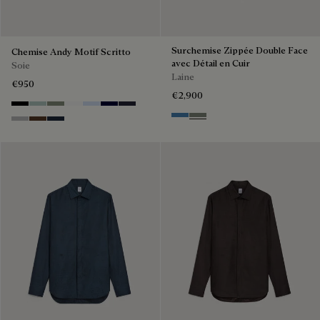
Surchemise Zippée Double Face
Chemise Andy Motif Scritto
avec Détail en Cuir
Soie
Laine
€950
€2,900
Noir
Duck Egg
Slate Green
Blanc Optique
Sky Blue
Nero Blue
Cold Night Blue
Nile Blue & Internal Giant Scri
Kaki & Internal Giant Scrit
Icy Grey
Earth Brown
Blue Indigo