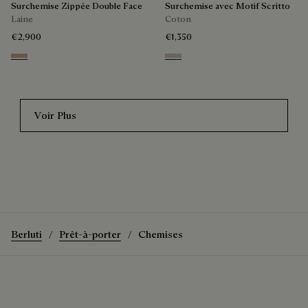
Surchemise Zippée Double Face
Surchemise avec Motif Scritto
Laine
Coton
€2,900
€1,350
Mole & Internal Giant Scritto
Natural Beige
Voir Plus
La chemise Andy motif Scritto
Découvrez la chemise Andy motif Scritto
Berluti
Prêt-à-porter
Chemises