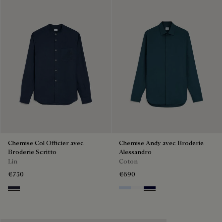
Chemise Col Officier avec
Chemise Andy avec Broderie
Broderie Scritto
Alessandro
Lin
Coton
€730
€690
Cold Night Blue
Sky Blue
Blanc Optique
Nero Blue