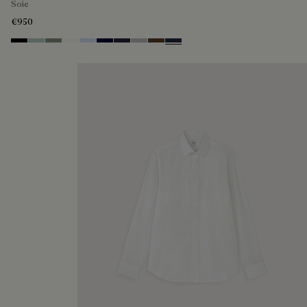
Soie
€950
Noir
Duck Egg
Slate Green
Blanc Optique
Sky Blue
Nero Blue
Cold Night Blue
Icy Grey
Earth Brown
Blue Indigo