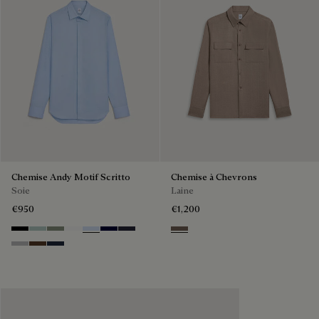
Chemise Andy Motif Scritto
Chemise à Chevrons
Soie
Laine
€950
€1,200
Noir
Duck Egg
Slate Green
Blanc Optique
Sky Blue
Nero Blue
Cold Night Blue
Light Taupe
Icy Grey
Earth Brown
Blue Indigo