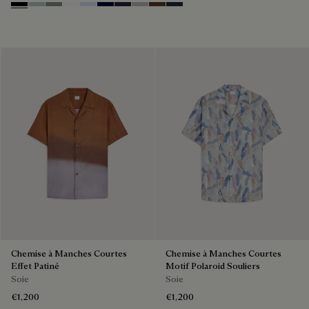
Noir
Duck Egg
Slate Green
Blanc Optique
Sky Blue
Nero Blue
Cold Night Blue
Icy Grey
Earth Brown
Blue Indigo
Chemise à Manches Courtes
Chemise à Manches Courtes
Effet Patiné
Motif Polaroid Souliers
Soie
Soie
€1,200
€1,200