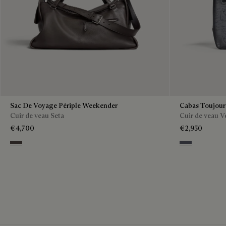
Sac De Voyage Périple Weekender
Cabas Toujour
Cuir de veau Seta
Cuir de veau V
€4,700
€2,950
Grey
Light Alumini