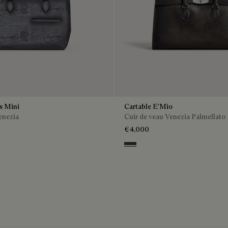
s Mini
Cartable E'Mio
enezia
Cuir de veau Venezia Palmellato
€4,000
o
Grey Flanel