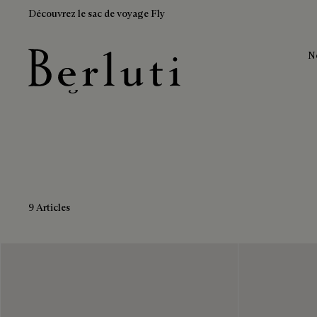
Découvrez le sac de voyage Fly
N
Sacs gris en cuir
Page d'Accueil Berluti
9 Articles