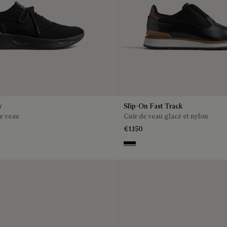
w
Slip-On Fast Track
de veau
Cuir de veau glacé et nylon
€1,150
NERO