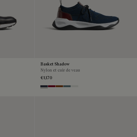
Basket Shadow
Nylon et cuir de veau
€1,170
Navy
Saint Emilion Tri
Toffee
Stone Denim
White