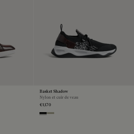
Basket Shadow
Nylon et cuir de veau
€1,170
Black
Light Kaki