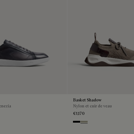
Basket Shadow
enezia
Nylon et cuir de veau
€1,170
Black
Light Kaki