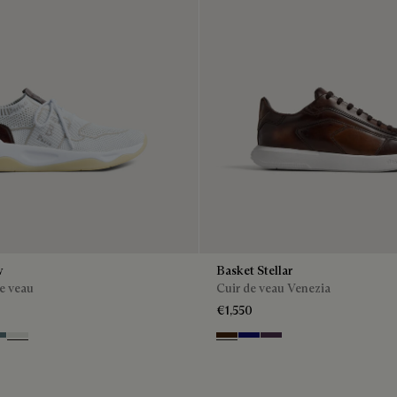
w
Basket Stellar
de veau
Cuir de veau Venezia
€1,550
ion Tri
one Denim
White
Marrone Intenso
Abisso
Plum