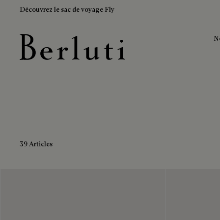
Découvrez le sac de voyage Fly
N
Baskets en cuir
Page d'Accueil Berluti
39 Articles