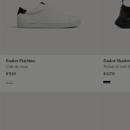
Basket Playtime
Basket Shado
Cuir de veau
Nylon et cuir 
€920
€1,170
White
Jet Black