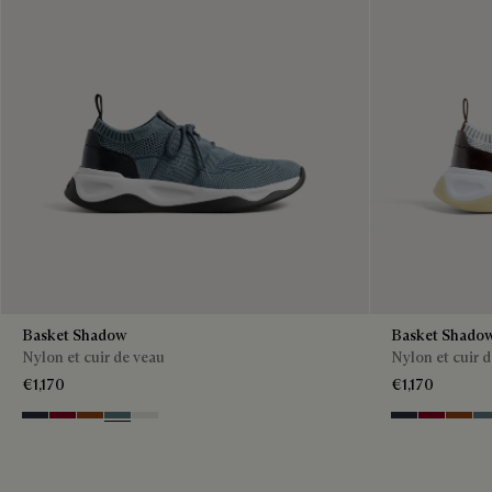
Basket Shadow
Basket Shado
Nylon et cuir de veau
Nylon et cuir 
€1,170
€1,170
Navy
Saint Emilion Tri
Toffee
Stone Denim
White
Navy
Saint Emil
Toffee
St