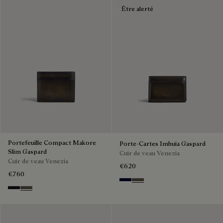
Être alerté
Portefeuille Compact Makore
Porte-Cartes Imbuia Gaspard
Slim Gaspard
Cuir de veau Venezia
Cuir de veau Venezia
€620
€760
Nero Blu
Selva Oscura
Charcoal Gray
Selva Oscura