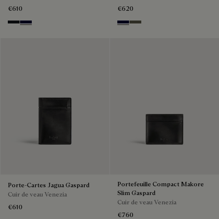
€610
€620
Charcoal Gray
Nero Blu
Nero Blu
Selva Oscura
Portefeuille Compact Makore
Porte-Cartes Jagua Gaspard
Slim Gaspard
Cuir de veau Venezia
Cuir de veau Venezia
€610
€760