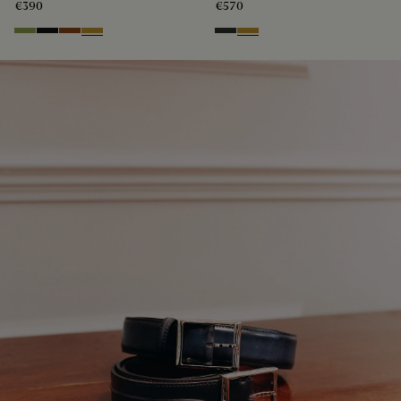
€390
€570
Willow
Nero Grigio
Cacao Intenso
Mustard
Verbena
Mustard