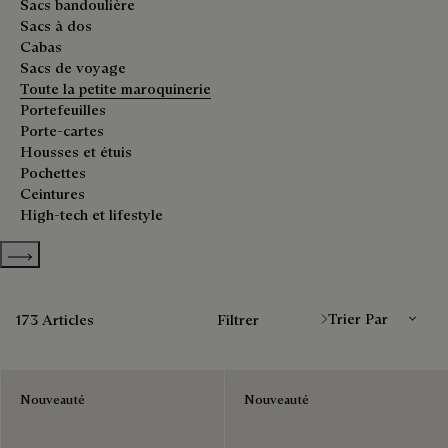
Sacs bandoulière
Sacs à dos
Cabas
Sacs de voyage
Toute la petite maroquinerie
Portefeuilles
Porte-cartes
Housses et étuis
Pochettes
Ceintures
High-tech et lifestyle
Show more categories
Trier Par
173 Articles
Filtrer
Nouveauté
Nouveauté