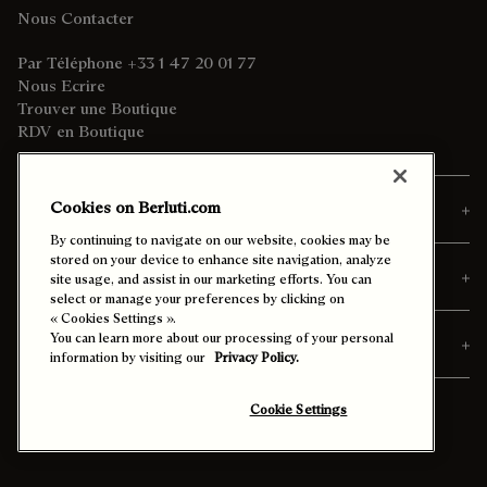
Nous Contacter
Par Téléphone +33 1 47 20 01 77
Nous Ecrire
Trouver une Boutique
RDV en Boutique
Cookies on Berluti.com
Commandes
By continuing to navigate on our website, cookies may be
stored on your device to enhance site navigation, analyze
Personnalisation & Services
site usage, and assist in our marketing efforts. You can
select or manage your preferences by clicking on
« Cookies Settings ».
You can learn more about our processing of your personal
Découvrir Berluti
information by visiting our
Privacy Policy.
Cookie Settings