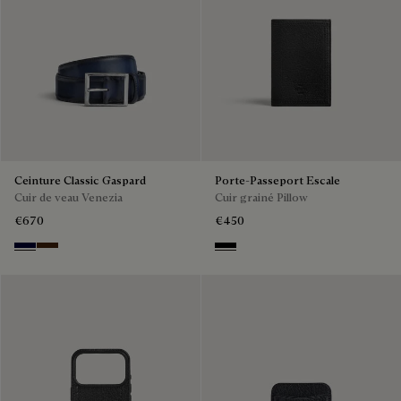
Ceinture Classic Gaspard
Porte-Passeport Escale
Cuir de veau Venezia
Cuir grainé Pillow
€670
€450
Nero Blu
Marrone Intenso
Deep Black