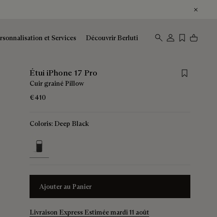
rsonnalisation et Services
Découvrir Berluti
Save for late
Étui iPhone 17 Pro
Cuir grainé Pillow
€410
Coloris:
Deep Black
selected
Ajouter au Panier
Livraison Express Estimée mardi 11 août