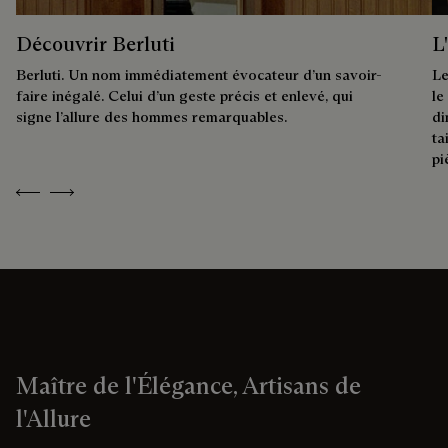
Découvrir Berluti
L
Berluti. Un nom immédiatement évocateur d’un savoir-
Le
faire inégalé. Celui d’un geste précis et enlevé, qui
le
signe l’allure des hommes remarquables.
di
ta
pi
Previous
Next
Maître de l'Élégance, Artisans de
l'Allure