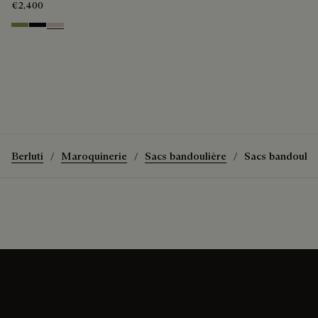
€2,400
Willow
Atlantide
Gris
Berluti
Maroquinerie
Sacs bandoulière
Sacs bandoulièr