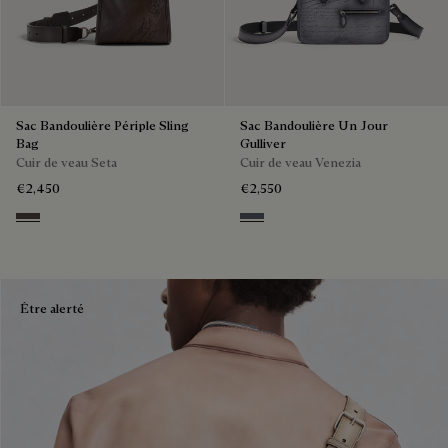
Sac Bandoulière Périple Sling
Sac Bandoulière Un Jour
Bag
Gulliver
Cuir de veau Seta
Cuir de veau Venezia
€2,450
€2,550
Grey
Light Aluminio
Être alerté