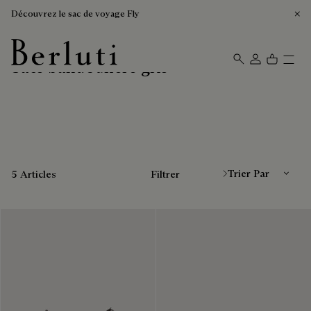
Découvrez le sac de voyage Fly
Sacs bandoulière gris
Page d'Accueil Berluti
Trier Par
5 Articles
Filtrer