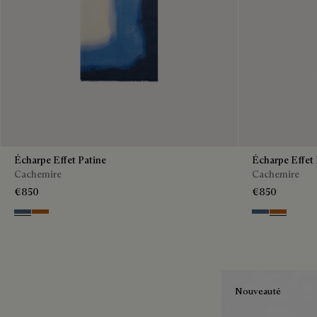
Écharpe Effet Patine
Écharpe Effet 
Cachemire
Cachemire
€850
€850
Dim Blue
Amber Brown
Dim Blue
Amber Br
Nouveauté