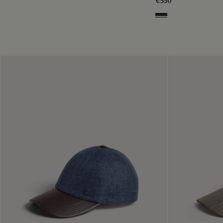
€550
Navy