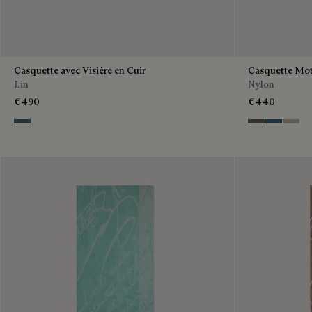
Casquette avec Visière en Cuir
Casquette Moti
Lin
Nylon
€490
€440
Soladite Blue
Sepia
Dim Blue
Salvia