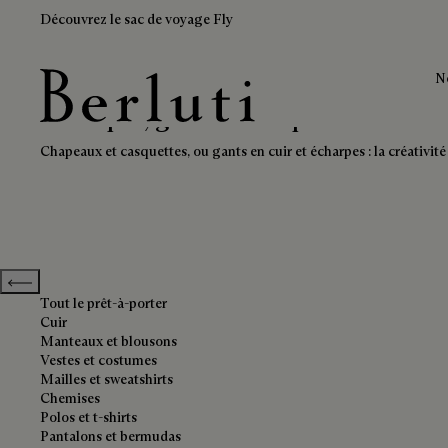
Découvrez le sac de voyage Fly
N
Écharpes, gants et chapeaux
Page d'Accueil Berluti
Chapeaux et casquettes, ou gants en cuir et écharpes : la créativité
Previous categories
Tout le prêt-à-porter
Cuir
Manteaux et blousons
Vestes et costumes
Mailles et sweatshirts
Chemises
Polos et t-shirts
Pantalons et bermudas