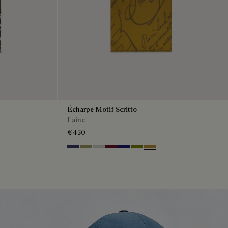
Écharpe Motif Scritto
Laine
€450
nge
Marine & Internal Giant Scritto
Citrus Green
Light Grey
Nero Bordo
Dark Blue Melange
Olive
Cumin