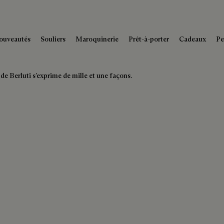
ouveautés
Souliers
Maroquinerie
Prêt-à-porter
Cadeaux
Pe
 de Berluti s’exprime de mille et une façons.