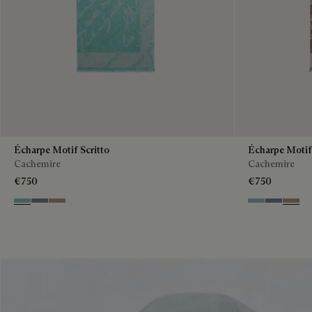
Écharpe Motif Scritto
Écharpe Motif 
Cachemire
Cachemire
€750
€750
Aquamarine
Cloudy Blue
Milky Brown
Aquamarine
Cloudy Bl
Milky