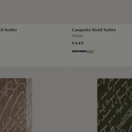
f Scritto
Casquette Motif Scritto
Nylon
€440
Sepia
Dim Blue
Salvia