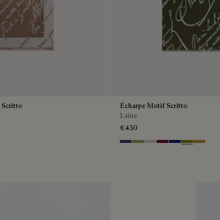
Scritto
Écharpe Motif Scritto
Laine
€450
ue
 Brown
Marine & Internal Giant Scritto
Citrus Green
Light Grey
Nero Bordo
Dark Blue Mela
Olive
Cumin