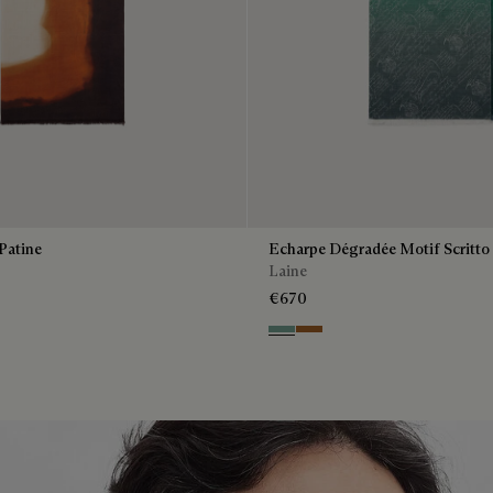
Patine
Echarpe Dégradée Motif Scritto
Laine
€670
own
Emerald
Tobacco