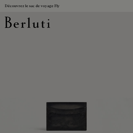
Découvrez le sac de voyage Fly
Page d'Accueil Berluti