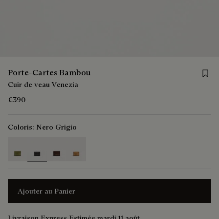
Save 
Porte-Cartes Bambou
Cuir de veau Venezia
€390
Coloris:
Nero Grigio
selected
Ajouter au Panier
Livraison Express Estimée mardi 11 août