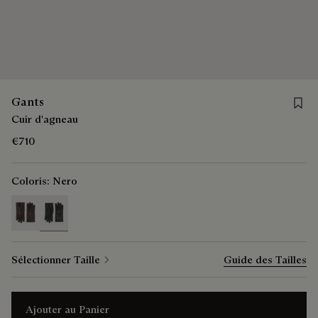
Save 
Gants
Cuir d'agneau
€710
Coloris:
Nero
selected
Sélectionner Taille
Guide des Tailles
Ajouter au Panier