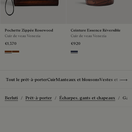
Pochette Zippée Rosewood
Ceinture Essence Réversible
Cuir de veau Venezia
Cuir de veau Venezia
€1,370
€920
Cacao Intenso
Fiamma
Nero & Tobacco Bis
Show 
Tout le prêt-à-porter
Cuir
Manteaux et blousons
Vestes et costu
Berluti
Prêt-à-porter
Écharpes, gants et chapeaux
Gant