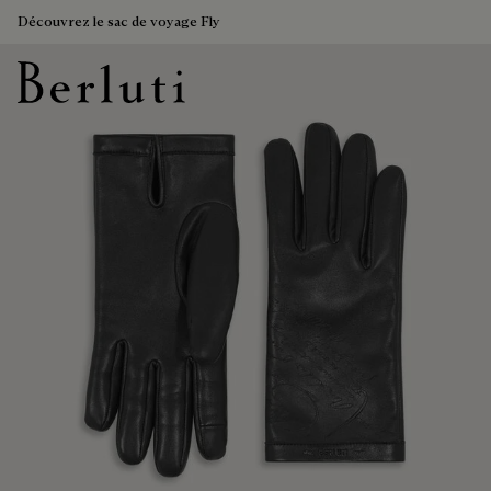
Découvrez le sac de voyage Fly
Page d'Accueil Berluti