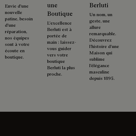
une
Berluti
Envie d'une
nouvelle
Boutique
Un nom, un
patine, besoin
geste, une
L'excellence
d'une
allure
Berluti est à
réparation,
remarquable.
portée de
nos équipes
Découvrez
main : laissez-
sont à votre
l’histoire d’une
vous guider
écoute en
Maison qui
vers votre
boutique.
sublime
boutique
l’élégance
Berluti la plus
masculine
proche.
depuis 1895.