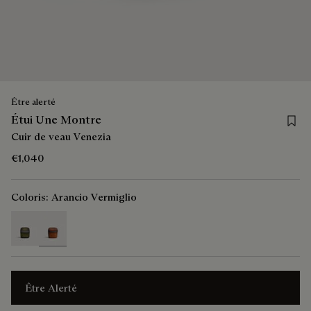
Être alerté
Save 
Étui Une Montre
Cuir de veau Venezia
€1,040
Coloris:
Arancio Vermiglio
selected
Être Alerté