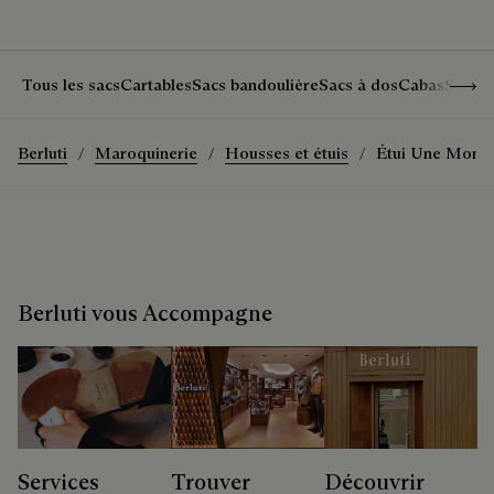
Show 
Tous les sacs
Cartables
Sacs bandoulière
Sacs à dos
Cabas
Sacs 
Berluti
Maroquinerie
Housses et étuis
Étui Une Montr
Berluti vous Accompagne
Services
Trouver
Découvrir