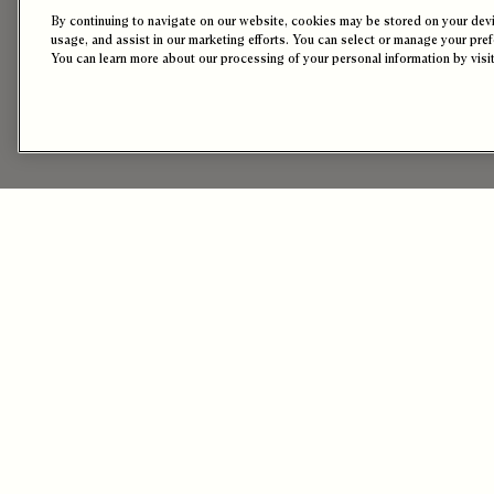
By continuing to navigate on our website, cookies may be stored on your devic
usage, and assist in our marketing efforts. You can select or manage your pre
You can learn more about our processing of your personal information by visi
Détails du Produit
Composition & Environnement
Entretien
Cravate Scritto
€235
Dimensions
Largeur 7 cm