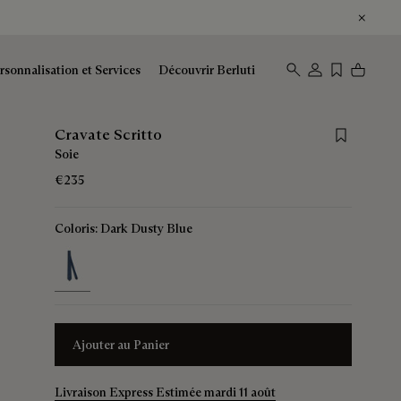
rsonnalisation et Services
Découvrir Berluti
Save for late
Cravate Scritto
Soie
€235
Coloris:
Dark Dusty Blue
selected
Ajouter au Panier
Livraison Express Estimée mardi 11 août