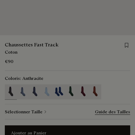
Save 
Chaussettes Fast Track
Coton
€90
Coloris:
Anthracite
selected
Sélectionner Taille
Guide des Tailles
Ajouter au Panier