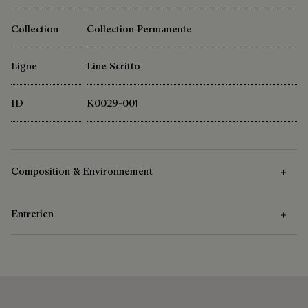
Collection
Collection Permanente
Ligne
Line Scritto
ID
K0029-001
Composition & Environnement
Entretien
Composition
100% Coton
Instructions d’Entretien
Berluti favorise l'utilisation de matières premières durables.
Actuellement, plus de 92% des matières stratégiques utilisées
Lavage à 40°C