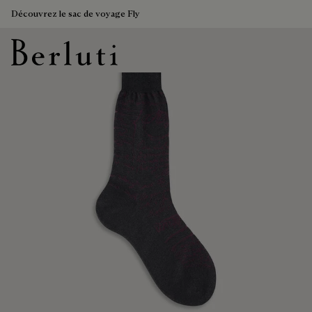
Découvrez le sac de voyage Fly
Page d'Accueil Berluti