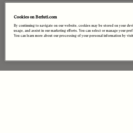
Cookies on Berluti.com
By continuing to navigate on our website, cookies may be stored on your devic
usage, and assist in our marketing efforts. You can select or manage your pre
You can learn more about our processing of your personal information by visi
Détails du Produit
Composition & Environnement
Entretien
Chaussettes basses Shadow
€70
Caractéristiques Extérieures
Chaussettes Scritto Ghost