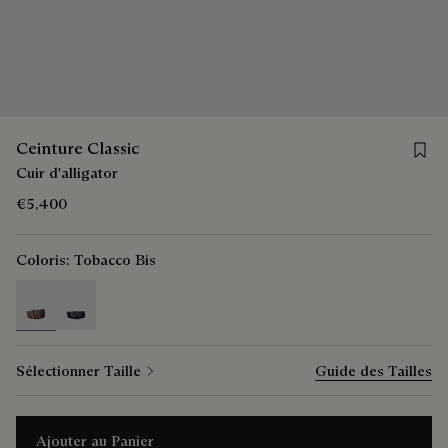
Save f
Ceinture Classic
Cuir d'alligator
€5,400
Coloris:
Tobacco Bis
selected
Sélectionner Taille
Guide des Tailles
Ajouter au Panier