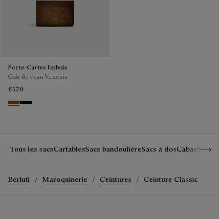
Porte-Cartes Imbuia
Cuir de veau Venezia
€570
Cacao Intenso
Atlantide
Show 
Tous les sacs
Cartables
Sacs bandoulière
Sacs à dos
Cabas
Sacs 
Berluti
Maroquinerie
Ceintures
Ceinture Classic