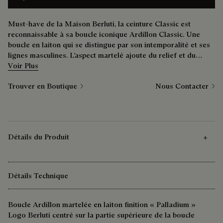
Must-have de la Maison Berluti, la ceinture Classic est
reconnaissable à sa boucle iconique Ardillon Classic. Une
boucle en laiton qui se distingue par son intemporalité et ses
lignes masculines. L’aspect martelé ajoute du relief et du
caractère à l’ensemble. La lanière, ici en cuir d’alligator et
Voir Plus
largeur 35mm, est également disponible en cuir de veau
Trouver en Boutique
Nous Contacter
venezia lisse, cuir de veau venezia scritto ou bien encore
veau velours tressé. Une boucle, plusieurs styles, et une
combinaison de portés infinie.
Détails du Produit
Détails Technique
Boucle Ardillon martelée en laiton finition « Palladium »
Logo Berluti centré sur la partie supérieure de la boucle