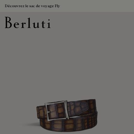
Découvrez le sac de voyage Fly
Page d'Accueil Berluti