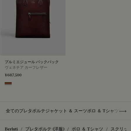
プルミエジュール バックパック
ヴェネチア カーフレザー
¥687,500
Legno Bruciato
Show 
全てのプレタポルテ
ジャケット ＆ スーツ
ポロ ＆ Tシャツ
レザ
Berluti
プレタポルテ (洋服)
ポロ ＆ Tシャツ
スクリット