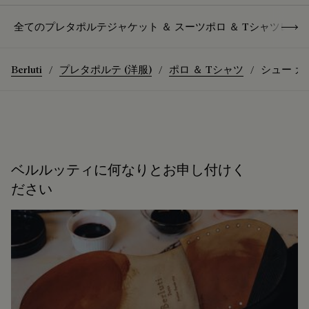
Show 
全てのプレタポルテ
ジャケット ＆ スーツ
ポロ ＆ Tシャツ
レザ
Berluti
プレタポルテ (洋服)
ポロ ＆ Tシャツ
シュー カ
ベルルッティに何なりとお申し付けく
ださい