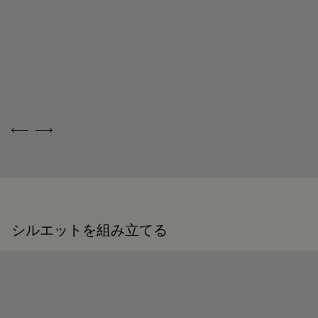
修理可能
詳しくはこちら
パッケージ
靴職人であり靴の修理職人でもあったアレッサンドロ・ベル
ベルルッティは、持続可能なリサイクル素材を使用し、化石
ルッティが創業したメゾン ベルルッティは、循環性を重視し
燃料由来のバージンプラスチックは使用していない、環境に
ています。メゾンにとって、お客様の意に沿って商品が長く
配慮したパッケージを重視しています。
愛されるよう、お手入れや修理をすることほど普通なことは
ありません。 シューズからレザーグッズ、プレタポルテま
私たちのコミットメント
で、メゾンのアトリエは製品を美しい状態で可能な限り長く
Previous
Next
身に着けていただけるよう、各種サービスを取り揃えていま
す。
末永く愛用するために
シルエットを組み立てる