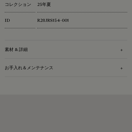
コレクション
25年夏
ID
R28JRS154-001
素材 & 詳細
お手入れ＆メンテナンス
素材
コットン 100%
お手入れ方法
刺繍：ポリエステル 100%
ベルルッティは、持続可能な原材料の使用を重視していま
30度以下で洗濯
す。現在、メゾンで使用する主要な素材の92%以上が、最も
弱洗いコース
送料無料・返品無料
厳しい基準を満たす認証を受けています。
裏側からアイロンがけ
ご希望の住所または店舗への無料配送・返
私たちの素材の起源を探る
品サービスをご利用いただけます。