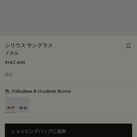
Save
シリウス サングラス
メタル
¥147,400
税込
色:
Palladium & Gradient Brown
selected
ショッピングバッグに追加