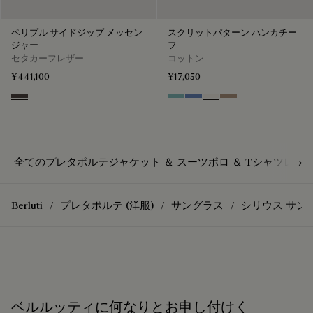
ペリプル サイドジップ メッセン
スクリットパターン ハンカチー
ジャー
フ
セタカーフレザー
コットン
¥441,100
¥17,050
Grey
Aquamarine
Woad
Butter Cream
Milky Brown
Show 
全てのプレタポルテ
ジャケット ＆ スーツ
ポロ ＆ Tシャツ
レザ
Berluti
プレタポルテ (洋服)
サングラス
シリウス サン
ベルルッティに何なりとお申し付けく