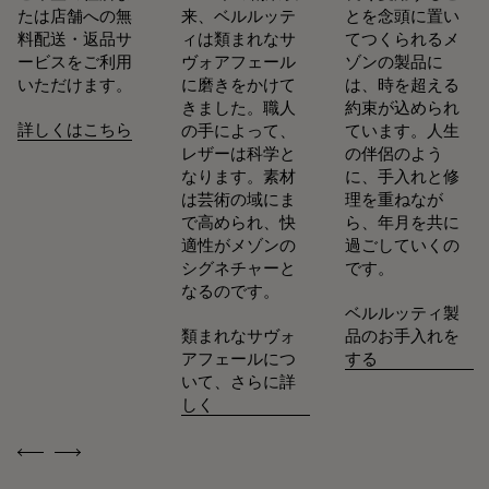
たは店舗への無
来、ベルルッテ
とを念頭に置い
料配送・返品サ
ィは類まれなサ
てつくられるメ
ービスをご利用
ヴォアフェール
ゾンの製品に
いただけます。
に磨きをかけて
は、時を超える
きました。職人
約束が込められ
詳しくはこちら
の手によって、
ています。人生
レザーは科学と
の伴侶のよう
なります。素材
に、手入れと修
は芸術の域にま
理を重ねなが
で高められ、快
ら、年月を共に
適性がメゾンの
過ごしていくの
シグネチャーと
です。
なるのです。
ベルルッティ製
類まれなサヴォ
品のお手入れを
アフェールにつ
する
いて、さらに詳
しく
Previous
Next