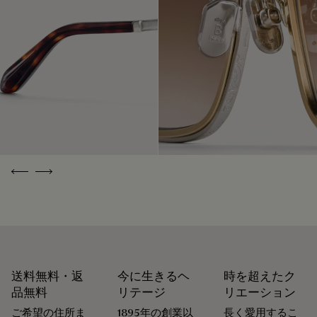
私たちの素材の起源を探る
靴職人であり靴の修理職人でもあったアレッサンドロ・ベル
パッケージ
ルッティが創業したメゾン ベルルッティは、循環性を重視し
ています。メゾンにとって、お客様の意に沿って商品が長く
ベルルッティは、持続可能なリサイクル素材を使用し、化石
愛されるよう、お手入れや修理をすることほど普通なことは
燃料由来のバージンプラスチックは使用していない、環境に
ありません。 シューズからレザーグッズ、プレタポルテま
配慮したパッケージを重視しています。
で、メゾンのアトリエは製品を美しい状態で可能な限り長く
身に着けていただけるよう、各種サービスを取り揃えていま
私たちのコミットメント
す。
末永く愛用するために
Previous
Next
送料無料・返
今に生きるヘ
時を超えたク
品無料
リテージ
リエーション
ご希望の住所ま
1895年の創業以
長く愛用するこ