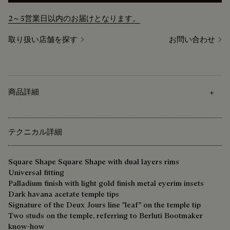
2～5営業日以内のお届けとなります。
取り扱い店舗を探す
お問い合わせ
商品詳細
テクニカル詳細
Square Shape Square Shape with dual layers rims
Universal fitting
Palladium finish with light gold finish metal eyerim insets
Dark havana acetate temple tips
Signature of the Deux Jours line "leaf" on the temple tip
Two studs on the temple, referring to Berluti Bootmaker
know-how