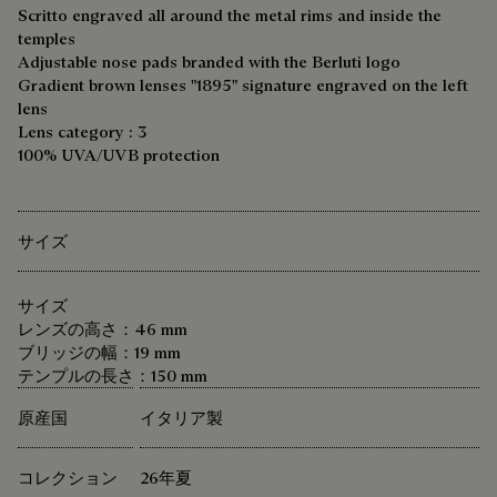
Scritto engraved all around the metal rims and inside the
temples
Adjustable nose pads branded with the Berluti logo
Gradient brown lenses "1895" signature engraved on the left
lens
Lens category : 3
100% UVA/UVB protection
サイズ
サイズ
レンズの高さ：46 mm
ブリッジの幅：19 mm
テンプルの長さ：150 mm
原産国
イタリア製
コレクション
26年夏