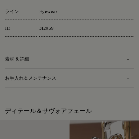
ライン
Eyewear
ID
312939
素材 & 詳細
お手入れ＆メンテナンス
素材
メタル
お手入れ方法
アセテート
ディテール＆サヴォアフェール
ベルルッティは、持続可能な原材料の使用を重視していま
サングラスのお手入れには柔かい布をお使いください。
す。現在、メゾンで使用する主要な素材の92%以上が、最も
厳しい基準を満たす認証を受けています。
修理可能