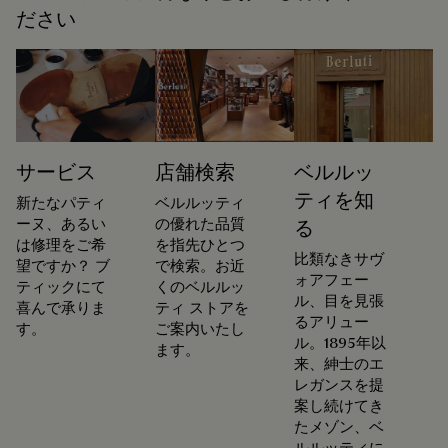
ださい
サービス
店舗検索
ベルルッ
ティを知
新たなパティ
ベルルッティ
ーヌ、あるい
の優れた品質
る
は修理をご希
を指先ひとつ
比類なきサヴ
望ですか？ ブ
で検索。お近
ォアフェー
ティックにて
くのベルルッ
ル、目を見張
喜んで承りま
ティ ストアを
るアリュー
す。
ご案内いたし
ル。1895年以
ます。
来、紳士のエ
レガンスを提
案し続けてき
たメゾン、ベ
ルルッティに