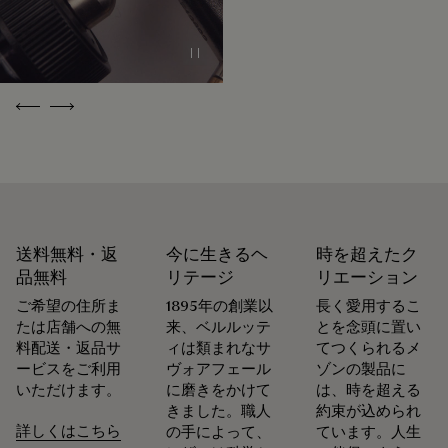
配慮したパッケージを重視しています。
私たちのコミットメント
Pause
Previous
Next
送料無料・返
今に生きるヘ
時を超えたク
品無料
リテージ
リエーション
ご希望の住所ま
1895年の創業以
長く愛用するこ
たは店舗への無
来、ベルルッテ
とを念頭に置い
料配送・返品サ
ィは類まれなサ
てつくられるメ
ービスをご利用
ヴォアフェール
ゾンの製品に
いただけます。
に磨きをかけて
は、時を超える
きました。職人
約束が込められ
詳しくはこちら
の手によって、
ています。人生