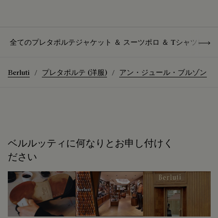
Show 
全てのプレタポルテ
ジャケット ＆ スーツ
ポロ ＆ Tシャツ
レザ
Berluti
プレタポルテ (洋服)
アン・ジュール・ブルゾン
ベルルッティに何なりとお申し付けく
ださい