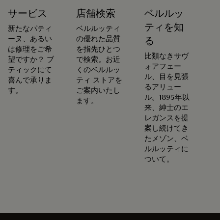
サービス
店舗検索
ベルルッ
ティを知
新たなパティ
ベルルッティ
ーヌ、あるい
の優れた品質
る
は修理をご希
を指先ひとつ
比類なきサヴ
望ですか？ ブ
で検索。お近
ォアフェー
ティックにて
くのベルルッ
ル、目を見張
喜んで承りま
ティ ストアを
るアリュー
す。
ご案内いたし
ル。1895年以
ます。
来、紳士のエ
レガンスを提
案し続けてき
たメゾン、ベ
ルルッティに
ついて。