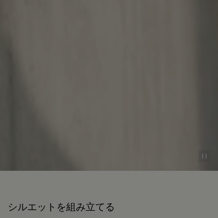
Pau
シルエットを組み立てる