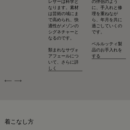
レザーは科学と
の伴侶のよう
なります。素材
に、手入れと修
は芸術の域にま
理を重ねなが
で高められ、快
ら、年月を共に
適性がメゾンの
過ごしていくの
シグネチャーと
です。
なるのです。
ベルルッティ製
類まれなサヴォ
品のお手入れを
アフェールにつ
する
いて、さらに詳
しく
Previous
Next
着こなし方