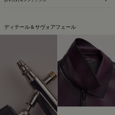
素材
カーフスキンのボディと袖
お手入れ方法
ライニング：キュプラ 100%
ディテール＆サヴォアフェール
ポケットのライニング：コットン 100%
皮革専門のドライクリーニング
内側と胸のポケットバッグ：ポリエステル 65%、コットン
35%
カーフスキンのジップ引き手
修理可能
ラムスキンのロゴタグ
ベルルッティは、持続可能な原材料の使用を重視していま
す。現在、メゾンで使用する主要な素材の92%以上が、最も
靴職人であり靴の修理職人でもあったアレッサンドロ・ベル
厳しい基準を満たす認証を受けています。
ルッティが創業したメゾン ベルルッティは、循環性を重視し
ています。メゾンにとって、お客様の意に沿って商品が長く
私たちの素材の起源を探る
愛されるよう、お手入れや修理をすることほど普通なことは
ありません。 シューズからレザーグッズ、プレタポルテま
で、メゾンのアトリエは製品を美しい状態で可能な限り長く
パッケージ
身に着けていただけるよう、各種サービスを取り揃えていま
す。
ベルルッティは、持続可能なリサイクル素材を使用し、化石
末永く愛用するために
燃料由来のバージンプラスチックは使用していない、環境に