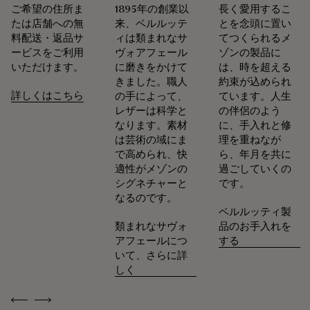
す。現在、メゾンで使用する主要な素材の92%以上が、最も
ご希望の住所ま
1895年の創業以
長く愛用するこ
厳しい基準を満たす認証を受けています。
たは店舗への無
来、ベルルッテ
とを念頭に置い
靴職人であり靴の修理職人でもあったアレッサンドロ・ベル
料配送・返品サ
ィは類まれなサ
てつくられるメ
私たちの素材の起源を探る
ルッティが創業したメゾン ベルルッティは、循環性を重視し
ービスをご利用
ヴォアフェール
ゾンの製品に
ています。メゾンにとって、お客様の意に沿って商品が長く
いただけます。
に磨きをかけて
は、時を超える
愛されるよう、お手入れや修理をすることほど普通なことは
きました。職人
約束が込められ
パッケージ
ありません。 シューズからレザーグッズ、プレタポルテま
詳しくはこちら
の手によって、
ています。人生
で、メゾンのアトリエは製品を美しい状態で可能な限り長く
レザーは科学と
の伴侶のよう
ベルルッティは、持続可能なリサイクル素材を使用し、化石
身に着けていただけるよう、各種サービスを取り揃えていま
なります。素材
に、手入れと修
燃料由来のバージンプラスチックは使用していない、環境に
す。
は芸術の域にま
理を重ねなが
配慮したパッケージを重視しています。
で高められ、快
ら、年月を共に
末永く愛用するために
適性がメゾンの
過ごしていくの
私たちのコミットメント
シグネチャーと
です。
なるのです。
ベルルッティ製
類まれなサヴォ
品のお手入れを
アフェールにつ
する
いて、さらに詳
しく
Previous
Next