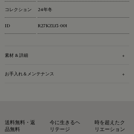
コレクション
24年冬
ID
R27KZL13-001
素材 & 詳細
お手入れ＆メンテナンス
素材
外側
お手入れ方法
ウール 100%
内側
デリケート ドライクリーニング
ポリアミド 100%
カーフスキンのロゴタグ
送料無料・返
今に生きるヘ
時を超えたク
品無料
リテージ
リエーション
ベルルッティは、持続可能な原材料の使用を重視していま
修理可能