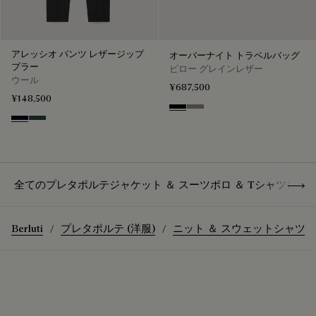
アレッシオ パンツ レザージップ
オーバーナイト トラベルバッグ
プラー
ピロー グレインレザー
ウール
¥687,500
¥148,500
Deep Black
Taupe
Black & Night Blue
Dark Lead & Mysterious Grey
Show 
全てのプレタポルテ
ジャケット ＆ スーツ
ポロ ＆ Tシャツ
レザ
Berluti
プレタポルテ (洋服)
ニット ＆ スウェットシャツ