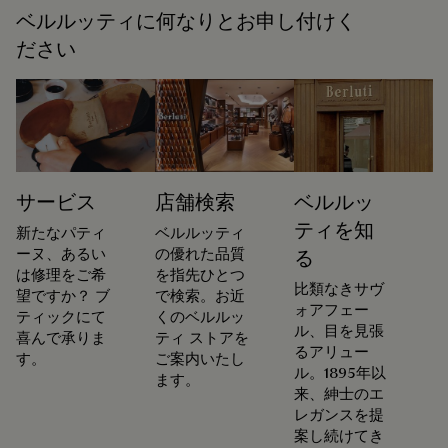
ベルルッティに何なりとお申し付けく
ださい
サービス
店舗検索
ベルルッ
ティを知
新たなパティ
ベルルッティ
ーヌ、あるい
の優れた品質
る
は修理をご希
を指先ひとつ
比類なきサヴ
望ですか？ ブ
で検索。お近
ォアフェー
ティックにて
くのベルルッ
ル、目を見張
喜んで承りま
ティ ストアを
るアリュー
す。
ご案内いたし
ル。1895年以
ます。
来、紳士のエ
レガンスを提
案し続けてき