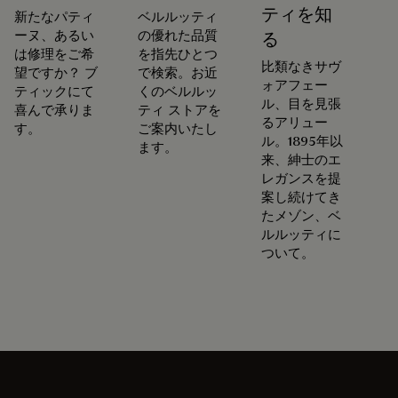
ティを知
新たなパティ
ベルルッティ
ーヌ、あるい
の優れた品質
る
は修理をご希
を指先ひとつ
比類なきサヴ
望ですか？ ブ
で検索。お近
ォアフェー
ティックにて
くのベルルッ
ル、目を見張
喜んで承りま
ティ ストアを
るアリュー
す。
ご案内いたし
ル。1895年以
ます。
来、紳士のエ
レガンスを提
案し続けてき
たメゾン、ベ
ルルッティに
ついて。