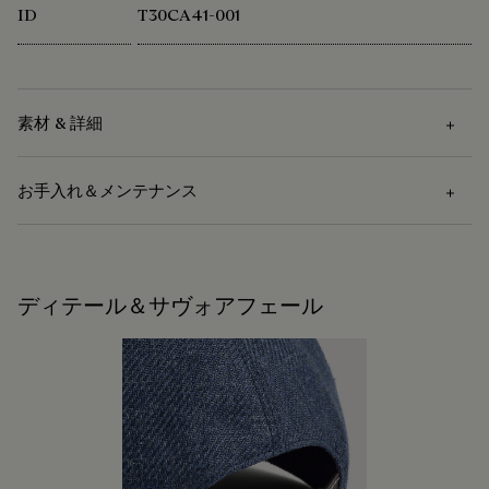
ID
T30CA41-001
素材 & 詳細
お手入れ＆メンテナンス
素材
リネン 80%、ウール 18%、マルベリーシルク 2%
お手入れ方法
ライニング：キュプラ 100％
ディテール＆サヴォアフェール
グログランのディテール：ビスコース 50%、コットン 50%
皮革専門のドライクリーニング
カーフスキン＆ラムスキンのディテール
ベルルッティは、持続可能な原材料の使用を重視していま
す。現在、メゾンで使用する主要な素材の92%以上が、最も
修理可能
厳しい基準を満たす認証を受けています。
私たちの素材の起源を探る
靴職人であり靴の修理職人でもあったアレッサンドロ・ベル
ルッティが創業したメゾン ベルルッティは、循環性を重視し