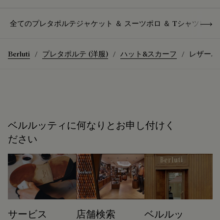
Show 
全てのプレタポルテ
ジャケット ＆ スーツ
ポロ ＆ Tシャツ
レザ
Berluti
プレタポルテ (洋服)
ハット&スカーフ
レザーバ
ベルルッティに何なりとお申し付けく
ださい
サービス
店舗検索
ベルルッ