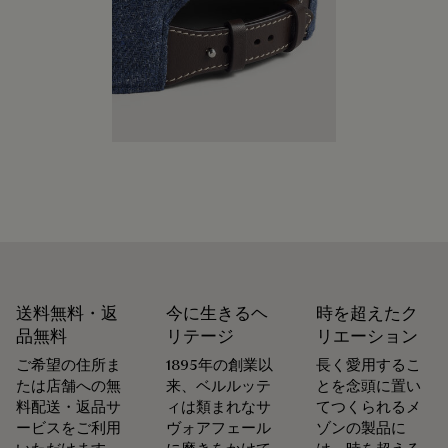
ています。メゾンにとって、お客様の意に沿って商品が長く
パッケージ
愛されるよう、お手入れや修理をすることほど普通なことは
ありません。 シューズからレザーグッズ、プレタポルテま
ベルルッティは、持続可能なリサイクル素材を使用し、化石
で、メゾンのアトリエは製品を美しい状態で可能な限り長く
燃料由来のバージンプラスチックは使用していない、環境に
身に着けていただけるよう、各種サービスを取り揃えていま
配慮したパッケージを重視しています。
す。
私たちのコミットメント
末永く愛用するために
送料無料・返
今に生きるヘ
時を超えたク
品無料
リテージ
リエーション
ご希望の住所ま
1895年の創業以
長く愛用するこ
たは店舗への無
来、ベルルッテ
とを念頭に置い
料配送・返品サ
ィは類まれなサ
てつくられるメ
ービスをご利用
ヴォアフェール
ゾンの製品に