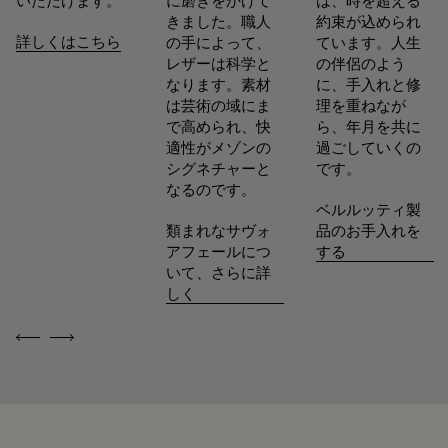
いただけます。
に磨きをかけて
は、時を超える
きました。職人
約束が込められ
詳しくはこちら
の手によって、
ています。人生
レザーは科学と
の伴侶のよう
なります。素材
に、手入れと修
は芸術の域にま
理を重ねなが
で高められ、快
ら、年月を共に
適性がメゾンの
過ごしていくの
シグネチャーと
です。
なるのです。
ベルルッティ製
類まれなサヴォ
品のお手入れを
アフェールにつ
する
いて、さらに詳
しく
Previous
Next