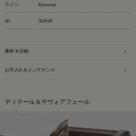
ライン
Eyewear
ID
312929
素材 & 詳細
お手入れ＆メンテナンス
素材
アセテート
お手入れ方法
ディテール＆サヴォアフェール
ベルルッティは、持続可能な原材料の使用を重視していま
す。現在、メゾンで使用する主要な素材の92%以上が、最も
サングラスのお手入れには柔らかい布をお使いください
厳しい基準を満たす認証を受けています。
私たちの素材の起源を探る
修理可能