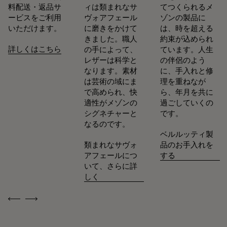
料配送・返品サ
ィは類まれなサ
てつくられるメ
ービスをご利用
ヴォアフェール
ゾンの製品に
いただけます。
に磨きをかけて
は、時を超える
きました。職人
約束が込められ
詳しくはこちら
の手によって、
ています。人生
レザーは科学と
の伴侶のよう
なります。素材
に、手入れと修
は芸術の域にま
理を重ねなが
で高められ、快
ら、年月を共に
適性がメゾンの
過ごしていくの
シグネチャーと
です。
なるのです。
ベルルッティ製
類まれなサヴォ
品のお手入れを
アフェールにつ
する
いて、さらに詳
しく
Previous
Next