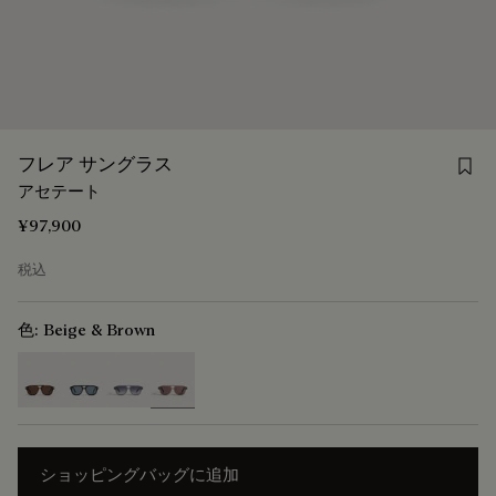
Save
フレア サングラス
アセテート
¥97,900
税込
色:
Beige & Brown
selected
ショッピングバッグに追加