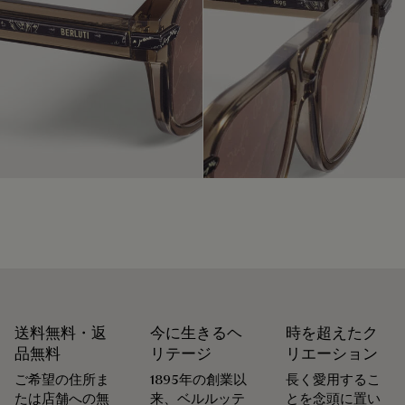
パッケージ
靴職人であり靴の修理職人でもあったアレッサンドロ・ベル
ルッティが創業したメゾン ベルルッティは、循環性を重視し
ベルルッティは、持続可能なリサイクル素材を使用し、化石
ています。メゾンにとって、お客様の意に沿って商品が長く
燃料由来のバージンプラスチックは使用していない、環境に
愛されるよう、お手入れや修理をすることほど普通なことは
配慮したパッケージを重視しています。
ありません。 シューズからレザーグッズ、プレタポルテま
で、メゾンのアトリエは製品を美しい状態で可能な限り長く
私たちのコミットメント
身に着けていただけるよう、各種サービスを取り揃えていま
す。
末永く愛用するために
送料無料・返
今に生きるヘ
時を超えたク
品無料
リテージ
リエーション
ご希望の住所ま
1895年の創業以
長く愛用するこ
たは店舗への無
来、ベルルッテ
とを念頭に置い