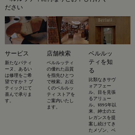
ださい
サービス
店舗検索
ベルルッ
ティを知
新たなパティ
ベルルッティ
ーヌ、あるい
の優れた品質
る
は修理をご希
を指先ひとつ
比類なきサヴ
望ですか？ ブ
で検索。お近
ォアフェー
ティックにて
くのベルルッ
ル、目を見張
喜んで承りま
ティ ストアを
るアリュー
す。
ご案内いたし
ル。1895年以
ます。
来、紳士のエ
レガンスを提
案し続けてき
たメゾン、ベ