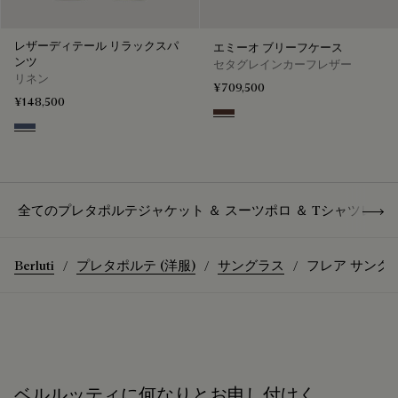
レザーディテール リラックスパ
エミーオ ブリーフケース
ンツ
セタグレインカーフレザー
リネン
¥709,500
¥148,500
Soft Brown
Soladite Blue
Show 
全てのプレタポルテ
ジャケット ＆ スーツ
ポロ ＆ Tシャツ
レザ
Berluti
プレタポルテ (洋服)
サングラス
フレア サング
ベルルッティに何なりとお申し付けく