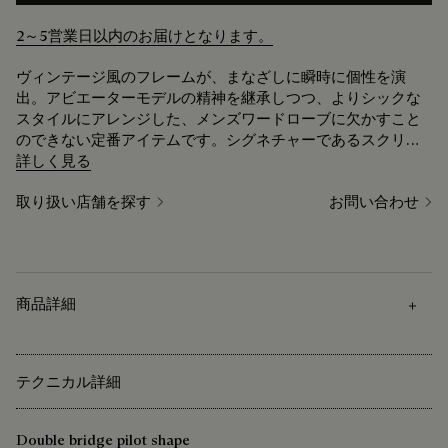
2～5営業日以内のお届けとなります。
ヴィンテージ風のフレームが、まなざしに瞬時に個性を演
出。アビエーターモデルの精神を継承しつつ、よりシックな
スタイルにアレンジした、メンズワードローブに欠かすこと
のできない定番アイテムです。シグネチャーであるスクリッ
トモチーフとベルルッティのロゴがメタル製テンプルに刻ま
詳しく見る
れています。
取り扱い店舗を探す
お問い合わせ
商品詳細
テクニカル詳細
Double bridge pilot shape