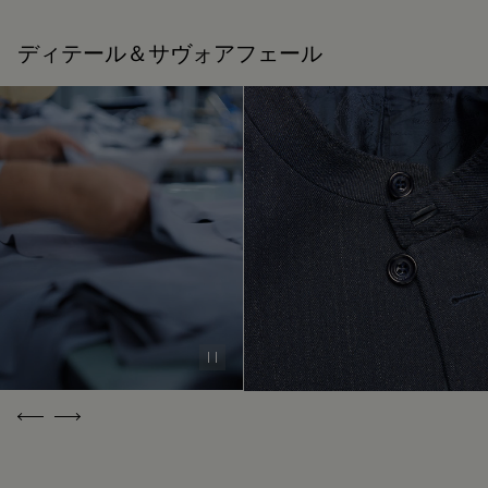
ウール 100%
お手入れ方法
ライニング：キュプラ 100%
ディテール＆サヴォアフェール
ポケットバッグ：コットン 100% / ポリエステル 65%、コット
デリケートドライクリーニング
ン 35%
ラムスキンのディテール
ベルルッティは、持続可能な原材料の使用を重視していま
修理可能
す。現在、メゾンで使用する主要な素材の92%以上が、最も
厳しい基準を満たす認証を受けています。
靴職人であり靴の修理職人でもあったアレッサンドロ・ベル
私たちの素材の起源を探る
ルッティが創業したメゾン ベルルッティは、循環性を重視し
ています。メゾンにとって、お客様の意に沿って商品が長く
愛されるよう、お手入れや修理をすることほど普通なことは
パッケージ
ありません。 シューズからレザーグッズ、プレタポルテま
で、メゾンのアトリエは製品を美しい状態で可能な限り長く
ベルルッティは、持続可能なリサイクル素材を使用し、化石
身に着けていただけるよう、各種サービスを取り揃えていま
Pause
燃料由来のバージンプラスチックは使用していない、環境に
す。
配慮したパッケージを重視しています。
末永く愛用するために
Previous
Next
私たちのコミットメント