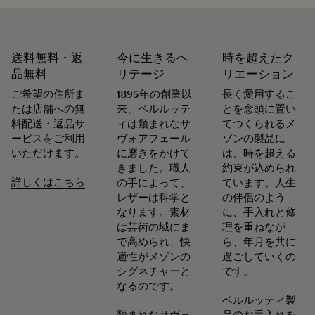
送料無料・返
今に生きるヘ
時を超えたク
品無料
リテージ
リエーション
ご希望の住所ま
1895年の創業以
長く愛用するこ
たは店舗への無
来、ベルルッテ
とを念頭に置い
料配送・返品サ
ィは類まれなサ
てつくられるメ
ービスをご利用
ヴォアフェール
ゾンの製品に
いただけます。
に磨きをかけて
は、時を超える
きました。職人
約束が込められ
詳しくはこちら
の手によって、
ています。人生
レザーは科学と
の伴侶のよう
なります。素材
に、手入れと修
は芸術の域にま
理を重ねなが
で高められ、快
ら、年月を共に
適性がメゾンの
過ごしていくの
シグネチャーと
です。
なるのです。
ベルルッティ製
類まれなサヴォ
品のお手入れを