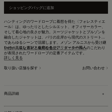
ショッピングバッグに追加
ハンティングのワードローブに着想を得た〈フォレスティエ
ール〉は、ゆったりとしたシルエット、オフィサーカラー、
そして着心地の良さが魅力。スーツジャケットとブルゾンを
融合したジャケットは、パリの左岸から現代のストリートま
であらゆるシーンで活躍します。メゾン アルニスから受け継
Berluti：エレガンスを究める、アリュールの職人
いだ、高級な素材と繊細な色使い、ディテールへのこだわり
が表現されたワードローブの定番アイテムです。
詳しく見る
取り扱い店舗を探す
お問い合わせ
商品詳細