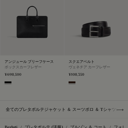
アンジュール ブリーフケース
スクエアベルト
ボックスカーフレザー
ヴェネチア カーフレザー
¥698,500
¥108,350
Black
Fondant
Show 
全てのプレタポルテ
ジャケット ＆ スーツ
ポロ ＆ Tシャツ
レザ
Berluti
プレタポルテ (洋服)
ブルゾン ＆ コート
フォレ