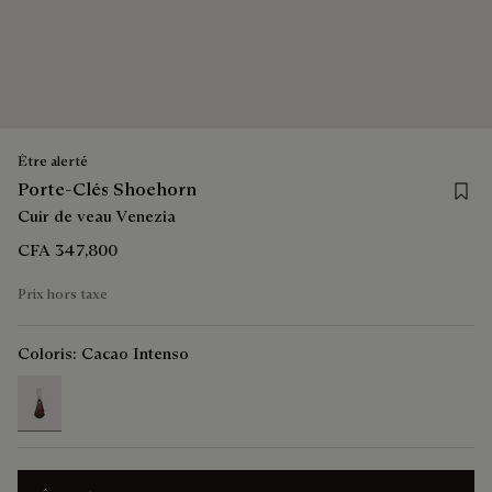
Être alerté
Save 
Porte-Clés Shoehorn
Cuir de veau Venezia
CFA 347,800
Prix hors taxe
Coloris:
Cacao Intenso
selected