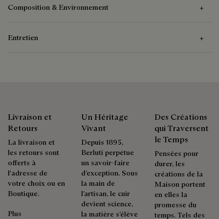
Composition & Environnement
Entretien
Composition
Cuir de veau Venezia
Instructions d’Entretien
Métal
Berluti favorise l'utilisation de matières premières durables.
Pour l’entretien du cuir Venezia, retirez les impuretés à l’aide
Actuellement, plus de 92% des matières stratégiques utilisées
d’un chiffon doux, puis appliquez une cire incolore afin de
Livraison et
Un Héritage
Des Créations
par la Maison sont certifiées selon des normes parmi les plus
nourrir et protéger le cuir. Frottez ensuite avec le gant
Retours
Vivant
qui Traversent
exigeantes.
lustreur d’un geste énergique pour redonner au cuir toute sa
le Temps
La livraison et
Depuis 1895,
Explorer l’origine de nos matières
brillance.
les retours sont
Berluti perpétue
Pensées pour
offerts à
un savoir-faire
durer, les
l'adresse de
d’exception. Sous
Traçabilité
créations de la
Première Patine
votre choix ou en
la main de
Maison portent
Boutique.
l’artisan, le cuir
en elles la
Berluti s'engage pour une chaîne de valeur traçable, éthique
devient science,
promesse du
Fruit d'un savoir-faire développé depuis des décennies, la
et durable en auditant ses partenaires tous les deux ans.
Plus
la matière s’élève
temps. Tels des