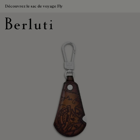
Découvrez le sac de voyage Fly
Page d'Accueil Berluti