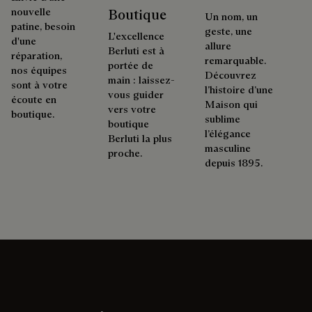
nouvelle
Boutique
Un nom, un
patine, besoin
geste, une
L'excellence
d'une
allure
Berluti est à
réparation,
remarquable.
portée de
nos équipes
Découvrez
main : laissez-
sont à votre
l’histoire d’une
vous guider
écoute en
Maison qui
vers votre
boutique.
sublime
boutique
l’élégance
Berluti la plus
masculine
proche.
depuis 1895.