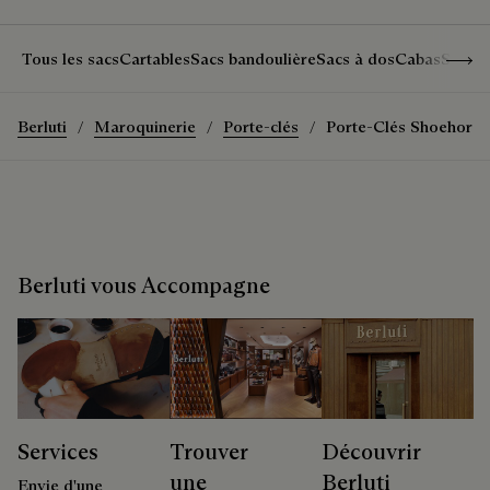
Show 
Tous les sacs
Cartables
Sacs bandoulière
Sacs à dos
Cabas
Sacs 
Berluti
Maroquinerie
Porte-clés
Porte-Clés Shoehorn
Berluti vous Accompagne
Services
Trouver
Découvrir
une
Berluti
Envie d'une