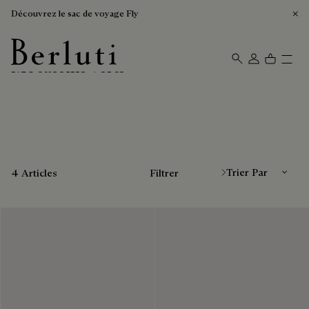
Découvrez le sac de voyage Fly
Mocassins verts
Page d'Accueil Berluti
Trier Par
4 Articles
Filtrer