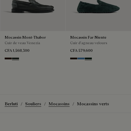
Mocassin Mont-Thabor
Mocassin Far Niente
Cuir de veau Venezia
Cuir d'agneau velours
CFA 1,568,300
CFA 579,600
Marron Ambre
Chimere
Brown
Aveiro
Opuntia
Berluti
Souliers
Mocassins
Mocassins verts