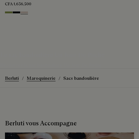
CFA 1,636,500
Willow
Atlantide
Gris
Le sac bandoulière Un Jour De Poche
Découvrez le sac bandoulière Un Jour De Poche
Berluti
Maroquinerie
Sacs bandoulière
Berluti vous Accompagne