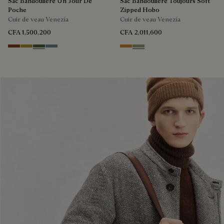
Sac Bandoulière Un Jour De
Sac Bandoulière Toujours Soft
Poche
Zipped Hobo
Cuir de veau Venezia
Cuir de veau Venezia
CFA 1,500,200
CFA 2,011,600
Cacao Intenso
Mustard
Racing Green
Bleu Brume
Ice Gold
Sandstorm