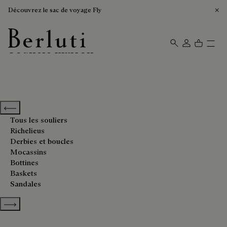
Découvrez le sac de voyage Fly
Souliers marron
Page d'Accueil Berluti
Previous categories
Tous les souliers
Richelieus
Derbies et boucles
Mocassins
Bottines
Baskets
Sandales
Show more categories
Trier Par