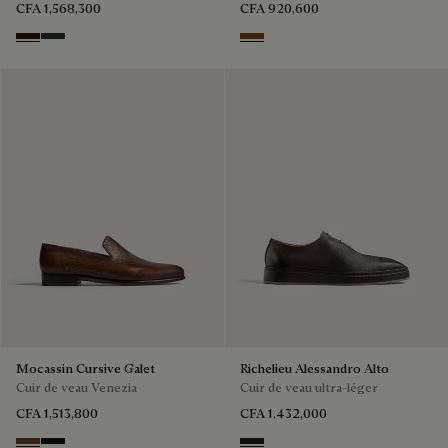
CFA 1,568,300
CFA 920,600
Marron Ambre
Chimere
TABACCO
Mocassin Cursive Galet
Richelieu Alessandro Alto
Cuir de veau Venezia
Cuir de veau ultra-léger
CFA 1,513,800
CFA 1,432,000
TOBACCO BIS
NERO GRIGIO
Brown