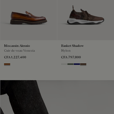
Mocassin Alessio
Basket Shadow
Cuir de veau Venezia
Nylon
CFA 1,227,400
CFA 797,800
Cacao Intenso
Cloud White
Leaf Green
Midnight Blue
Earth Brown