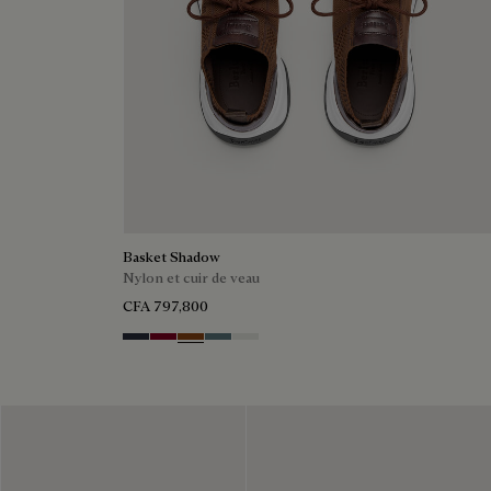
Basket Shadow
Nylon et cuir de veau
CFA 797,800
Navy
Saint Emilion Tri
Toffee
Stone Denim
White