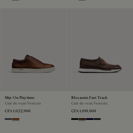
NERO
TABACCO
NERO GRIGIO
Cacao Intenso
Slip-On Playtime
Mocassin Fast Track
Cuir de veau Venezia
Cuir de veau Venezia
CFA 1,022,900
CFA 1,091,000
Light Aluminio
Cacao Intenso
Nero Grigio
Marrone Intenso
Nero Blu
Nero Fume