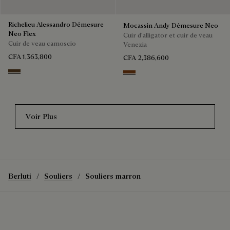
Richelieu Alessandro Démesure
Mocassin Andy Démesure Neo
Neo Flex
Cuir d'alligator et cuir de veau
Cuir de veau camoscio
Venezia
CFA 1,363,800
CFA 2,386,600
Pepper
Cacao Intenso
Voir Plus
Berluti
Souliers
Souliers marron