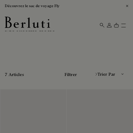
Découvrez le sac de voyage Fly
Mocassins noirs
Page d'Accueil Berluti
Trier Par
7 Articles
Filtrer