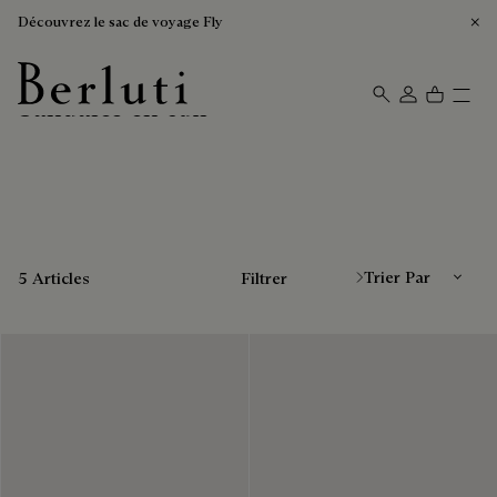
Découvrez le sac de voyage Fly
Sandales en cuir
Page d'Accueil Berluti
Trier Par
5 Articles
Filtrer