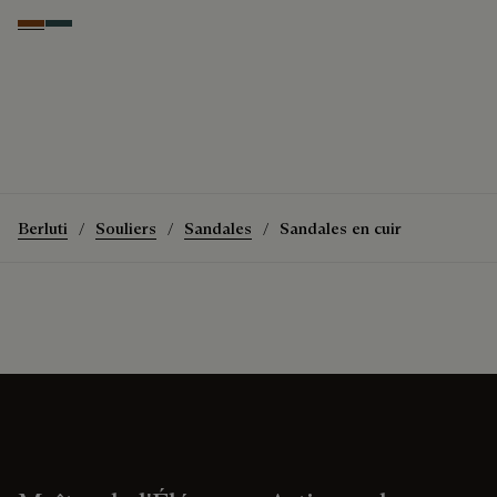
Cacao Intenso
Mysterious Grey
Berluti
Souliers
Sandales
Sandales en cuir